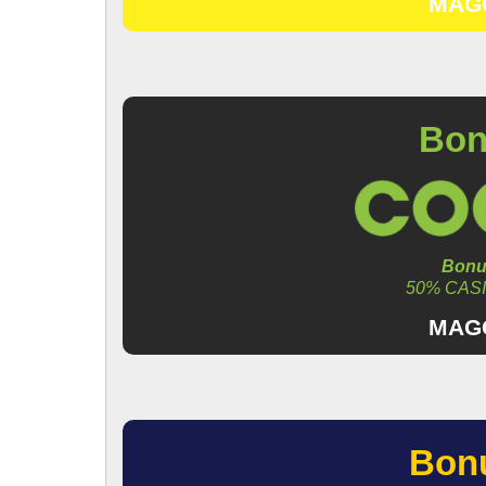
MAGG
Bon
Bonus
50% CAS
MAGG
Bon