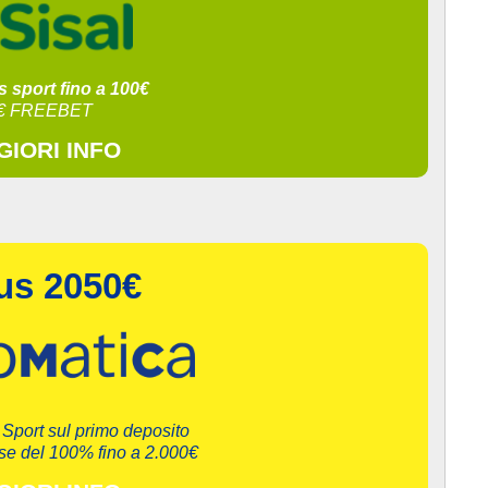
 sport fino a 100€
5€ FREEBET
IORI INFO
us 2050€
Sport sul primo deposito
 del 100% fino a 2.000€