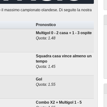
e
il massimo campionato olandese. Di seguito la nostra
Pronostico
Multigol 0 - 2 casa + 1 - 3 ospite
Quota: 1.48
Squadra casa vince almeno un
tempo
Quota: 1.45
Gol
Quota: 1.55
Combo X2 + Multigol 1 - 5