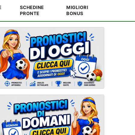
E
SCHEDINE
MIGLIORI
PRONTE
BONUS