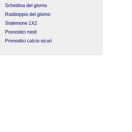
Schedina del giorno
Raddoppio del giorno
Sistemone 1X2
Pronostici misti
Pronostici calcio sicuri