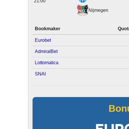
21:00
Nijmegen
Bookmaker
Quot
Eurobet
AdmiralBet
Lottomatica
SNAI
Bon