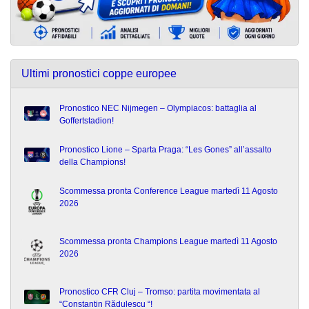
Ultimi pronostici coppe europee
Pronostico NEC Nijmegen – Olympiacos: battaglia al
Goffertstadion!
Pronostico Lione – Sparta Praga: “Les Gones” all’assalto
della Champions!
Scommessa pronta Conference League martedì 11 Agosto
2026
Scommessa pronta Champions League martedì 11 Agosto
2026
Pronostico CFR Cluj – Tromso: partita movimentata al
“Constantin Rădulescu “!