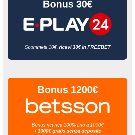
Bonus 30€
Scommetti 10€,
ricevi 30€ in FREEBET
Bonus 1200€
Bonus ricarica 100% fino a 1000€
+ 1000€ gratis senza deposito