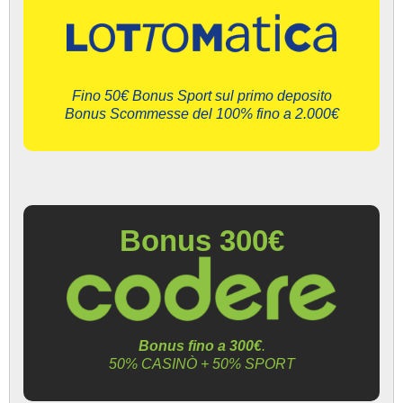
Fino 50€ Bonus Sport sul primo deposito
Bonus Scommesse del 100% fino a 2.000€
Bonus 300€
Bonus fino a 300€
.
50% CASINÒ + 50% SPORT