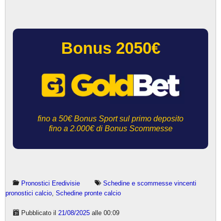
Bonus 2050€
fino a 50€ Bonus Sport sul primo deposito
fino a 2.000€ di Bonus Scommesse
Pronostici Eredivisie
Schedine e scommesse vincenti
pronostici calcio
,
Schedine pronte calcio
Pubblicato il
21/08/2025
alle 00:09