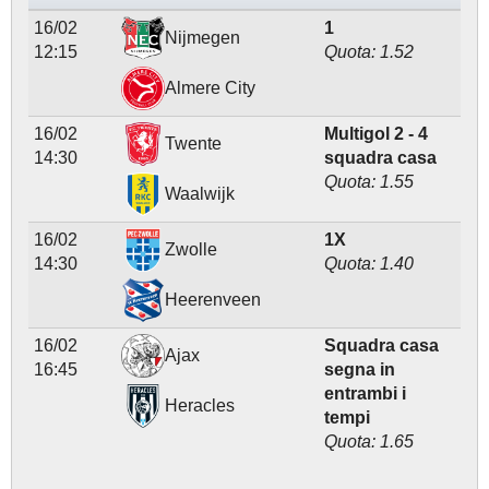
16/02
1
Nijmegen
12:15
Quota: 1.52
Almere City
16/02
Multigol 2 - 4
Twente
14:30
squadra casa
Quota: 1.55
Waalwijk
16/02
1X
Zwolle
14:30
Quota: 1.40
Heerenveen
16/02
Squadra casa
Ajax
16:45
segna in
entrambi i
Heracles
tempi
Quota: 1.65