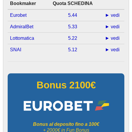
Bookmaker
Quota SCHEDINA
Eurobet
5.44
► vedi
AdmiralBet
5.33
► vedi
Lottomatica
5.22
► vedi
SNAI
5.12
► vedi
Bonus 2100€
Bonus al deposito fino a 100€
+ 2000€ in Fun Bonus