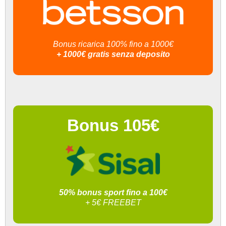
Bonus ricarica 100% fino a 1000€
+ 1000€ gratis senza deposito
Bonus 105€
50% bonus sport fino a 100€
+ 5€ FREEBET