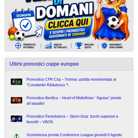
Ultimi pronostici coppe europee
Pronostico CFR Cluj – Tromso: partita movimentata al
“Constantin Rădulescu “!
Pronostico Benfica – Heart of Midlothian: “Águias” pronte
all’assalto!
Pronostico Fenerbahce – Sturm Graz: turchi superiori e
favoriti! – VINTA
Scommessa pronta Conference League giovedì 6 Agosto