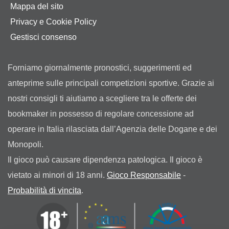
Mappa del sito
Privacy e Cookie Policy
Gestisci consenso
Forniamo giornalmente pronostici, suggerimenti ed
anteprime sulle principali competizioni sportive. Grazie ai
nostri consigli ti aiutiamo a scegliere tra le offerte dei
bookmaker in possesso di regolare concessione ad
operare in Italia rilasciata dall’Agenzia delle Dogane e dei
Monopoli.
Il gioco può causare dipendenza patologica. Il gioco è
vietato ai minori di 18 anni.
Gioco Responsabile
-
Probabilità di vincita
.