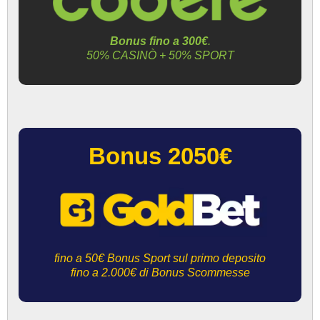
Bonus fino a 300€
.
50% CASINÒ + 50% SPORT
Bonus 2050€
fino a 50€ Bonus Sport sul primo deposito
fino a 2.000€ di Bonus Scommesse