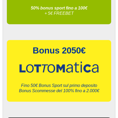
50% bonus sport fino a 100€
+ 5€ FREEBET
Bonus 2050€
Fino 50€ Bonus Sport sul primo deposito
Bonus Scommesse del 100% fino a 2.000€