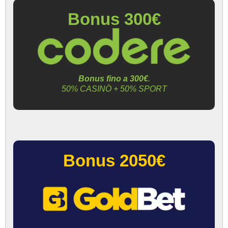
Bonus 300€
Bonus fino a 300€
.
50% CASINÒ + 50% SPORT
Bonus 2050€