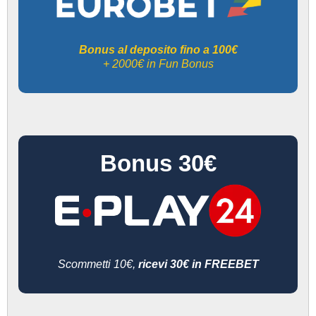
Bonus al deposito fino a 100€
+ 2000€ in Fun Bonus
Bonus 30€
Scommetti 10€,
ricevi 30€ in FREEBET