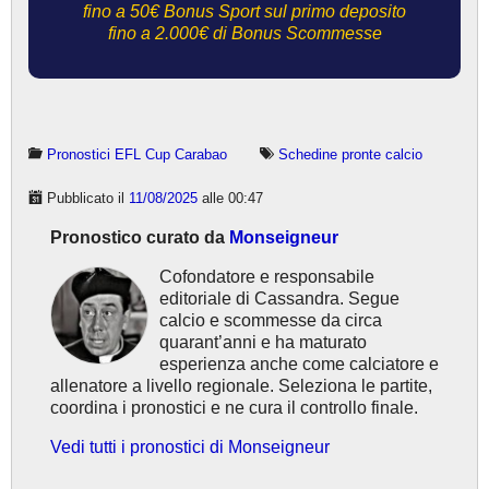
fino a 50€ Bonus Sport sul primo deposito
fino a 2.000€ di Bonus Scommesse
Pronostici EFL Cup Carabao
Schedine pronte calcio
Pubblicato il
11/08/2025
alle 00:47
Pronostico curato da
Monseigneur
Cofondatore e responsabile
editoriale di Cassandra. Segue
calcio e scommesse da circa
quarant’anni e ha maturato
esperienza anche come calciatore e
allenatore a livello regionale. Seleziona le partite,
coordina i pronostici e ne cura il controllo finale.
Vedi tutti i pronostici di Monseigneur