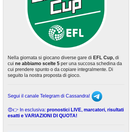
Nella giornata si giocano diverse gare di
EFL Cup,
di
cui
ne abbiamo scelte 5
per una succosa schedina da
cui prendere spunto o da copiare integralmente. Di
seguito la nostra proposta di gioco.
Segui il canale Telegram di Cassandra!
😍👉 In esclusiva:
pronostici LIVE, marcatori, risultati
esatti e VARIAZIONI DI QUOTA!