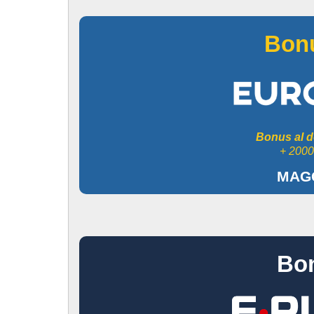
Bon
Bonus al d
+ 2000
MAGG
Bo