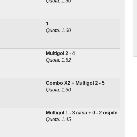
Quota: 1.50
1
Quota: 1.60
Multigol 2 - 4
Quota: 1.52
Combo X2 + Multigol 2 - 5
Quota: 1.50
Multigol 1 - 3 casa + 0 - 2 ospite
Quota: 1.45