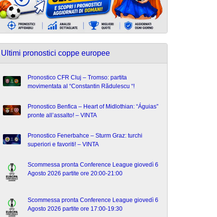
Ultimi pronostici coppe europee
Pronostico CFR Cluj – Tromso: partita
movimentata al “Constantin Rădulescu “!
Pronostico Benfica – Heart of Midlothian: “Águias”
pronte all’assalto! – VINTA
Pronostico Fenerbahce – Sturm Graz: turchi
superiori e favoriti! – VINTA
Scommessa pronta Conference League giovedì 6
Agosto 2026 partite ore 20:00-21:00
Scommessa pronta Conference League giovedì 6
Agosto 2026 partite ore 17:00-19:30