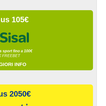
us 105€
 sport fino a 100€
5€ FREEBET
IORI INFO
us 2050€