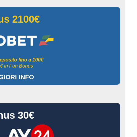
us 2100€
eposito fino a 100€
€ in Fun Bonus
IORI INFO
nus 30€