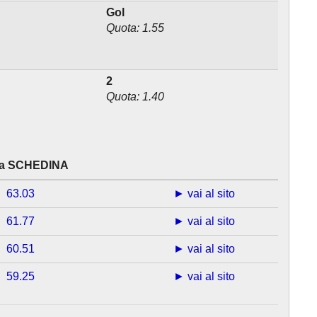
Gol
Quota: 1.55
2
Quota: 1.40
a SCHEDINA
63.03
► vai al sito
61.77
► vai al sito
60.51
► vai al sito
59.25
► vai al sito