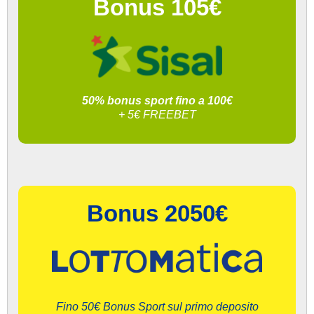
Bonus 105€
50% bonus sport fino a 100€
+ 5€ FREEBET
Bonus 2050€
Fino 50€ Bonus Sport sul primo deposito