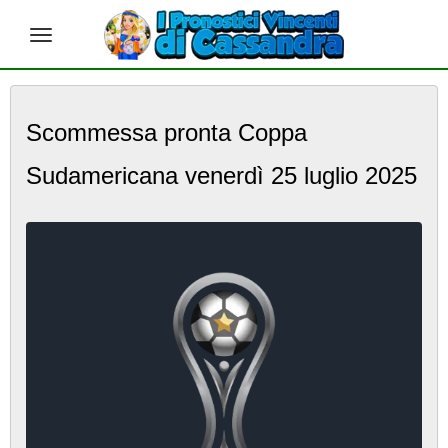
S
k
Scommessa pronta Coppa
i
p
Sudamericana venerdì 25 luglio 2025
t
o
m
a
i
n
c
o
n
t
e
n
t