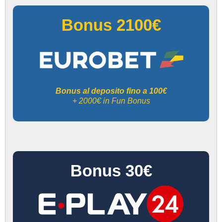
Bonus 2100€
Bonus al deposito fino a 100€
+ 2000€ in Fun Bonus
Bonus 30€