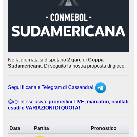
Nella giornata si disputano
2 gare
di
Coppa
Sudamericana
. Di seguito la nostra proposta di gioco.
Segui il canale Telegram di Cassandra!
😍👉 In esclusiva:
pronostici LIVE, marcatori, risultati
esatti e VARIAZIONI DI QUOTA!
Data
Partita
Pronostico