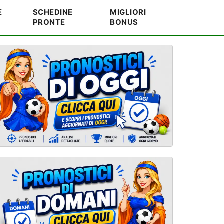
E
SCHEDINE
MIGLIORI
PRONTE
BONUS