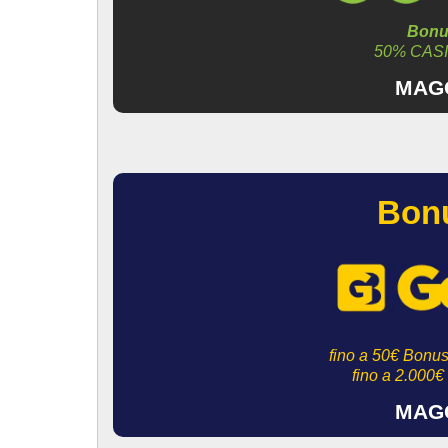
Bonus
50% CAS
MAGG
Bon
fino a 50€ Bonus
fino a 2.000
MAGG