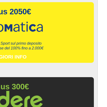
us 2050€
Sport sul primo deposito
 del 100% fino a 2.000€
IORI INFO
us 300€