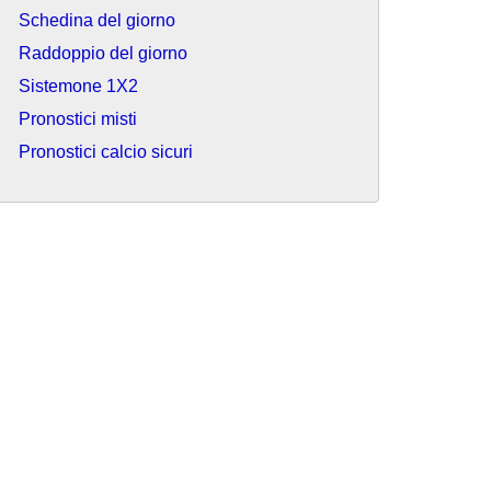
Schedina del giorno
Raddoppio del giorno
Sistemone 1X2
Pronostici misti
Pronostici calcio sicuri