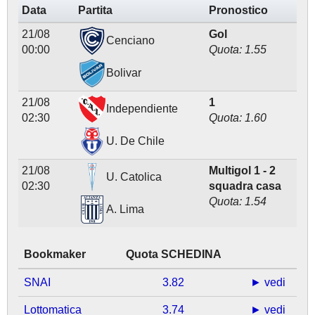
Data
Partita
Pronostico
21/08
Gol
Cenciano
00:00
Quota: 1.55
Bolivar
21/08
1
Independiente
02:30
Quota: 1.60
U. De Chile
21/08
Multigol 1 - 2
U. Catolica
02:30
squadra casa
Quota: 1.54
A. Lima
Bookmaker
Quota SCHEDINA
SNAI
3.82
► vedi
Lottomatica
3.74
► vedi