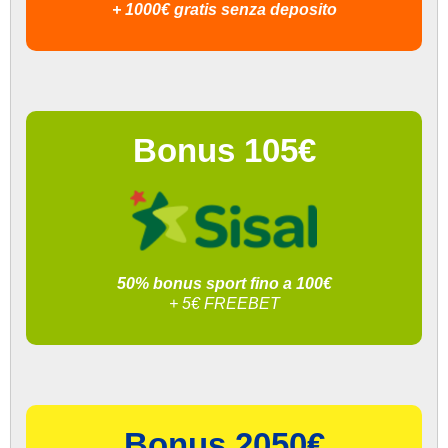
+ 1000€ gratis senza deposito
Bonus 105€
50% bonus sport fino a 100€
+ 5€ FREEBET
Bonus 2050€