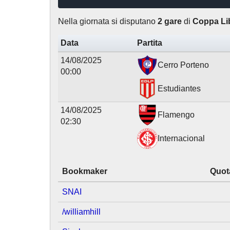
Nella giornata si disputano
2 gare
di
Coppa Li
Data
Partita
14/08/2025
Cerro Porteno
00:00
Estudiantes
14/08/2025
Flamengo
02:30
Internacional
Bookmaker
Quot
SNAI
/williamhill