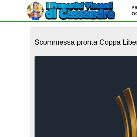
PR
O
S
k
Scommessa pronta Coppa Liber
i
p
t
o
m
a
i
n
c
o
n
t
e
n
t