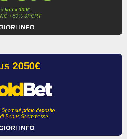
 fino a 300€
.
INÒ + 50% SPORT
IORI INFO
us 2050€
 Sport sul primo deposito
€ di Bonus Scommesse
IORI INFO