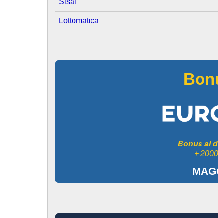
Sisal
Lottomatica
Bon
Bonus al d
+ 2000
MAGG