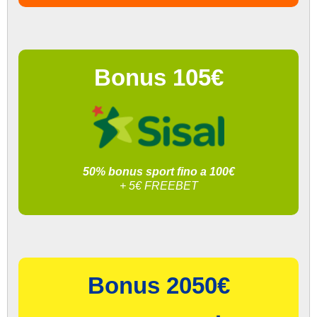
Bonus 105€
50% bonus sport fino a 100€
+ 5€ FREEBET
Bonus 2050€