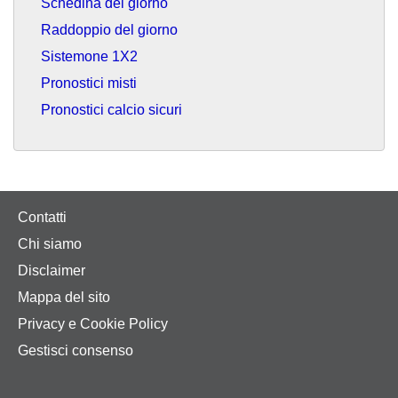
Schedina del giorno
Raddoppio del giorno
Sistemone 1X2
Pronostici misti
Pronostici calcio sicuri
Contatti
Chi siamo
Disclaimer
Mappa del sito
Privacy e Cookie Policy
Gestisci consenso