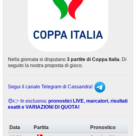
Nella giornata si disputano
3 partite di Coppa Italia
. Di
seguito la nostra proposta di gioco.
Segui il canale Telegram di Cassandra!
😍👉 In esclusiva:
pronostici LIVE, marcatori, risultati
esatti e VARIAZIONI DI QUOTA!
Data
Partita
Pronostico