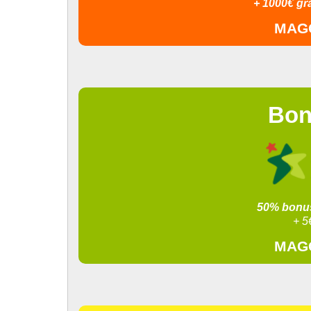
+ 1000€ gr
MAGG
Bon
50% bonus
+ 
MAGG