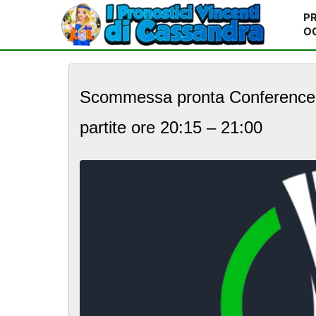
PR
O
S
k
Scommessa pronta Conference 
i
p
partite ore 20:15 – 21:00
t
o
m
a
i
n
c
o
n
t
e
n
t