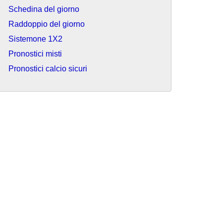
Schedina del giorno
Raddoppio del giorno
Sistemone 1X2
Pronostici misti
Pronostici calcio sicuri