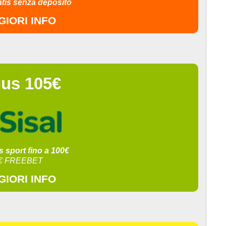
atis senza deposito
IORI INFO
us 105€
 sport fino a 100€
5€ FREEBET
IORI INFO