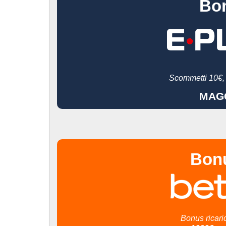
Bo
Scommetti 10€
MAGG
Bon
Bonus ricari