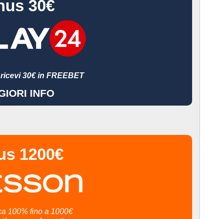
nus 30€
,
ricevi 30€ in FREEBET
IORI INFO
us 1200€
ca 100% fino a 1000€