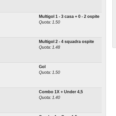
Multigol 1 - 3 casa + 0 - 2 ospite
Quota: 1.50
Multigol 2 - 4 squadra ospite
Quota: 1.48
Gol
Quota: 1.50
Combo 1X + Under 4,5
Quota: 1.40