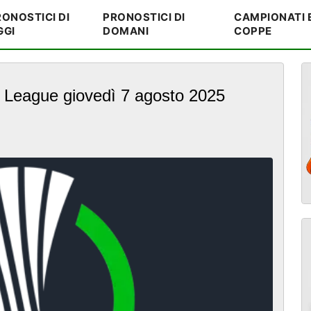
ONOSTICI DI
PRONOSTICI DI
CAMPIONATI 
GGI
DOMANI
COPPE
League giovedì 7 agosto 2025