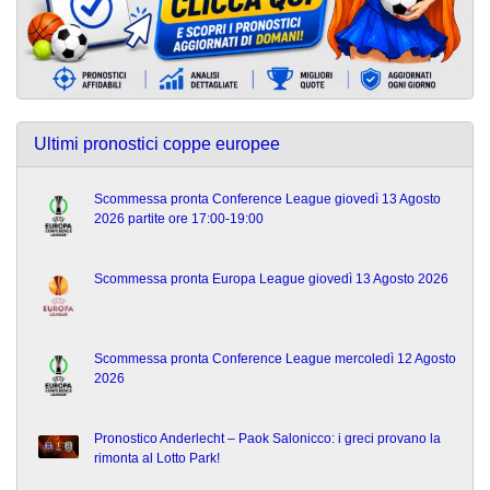
Ultimi pronostici coppe europee
Scommessa pronta Conference League giovedì 13 Agosto
2026 partite ore 17:00-19:00
Scommessa pronta Europa League giovedì 13 Agosto 2026
Scommessa pronta Conference League mercoledì 12 Agosto
2026
Pronostico Anderlecht – Paok Salonicco: i greci provano la
rimonta al Lotto Park!