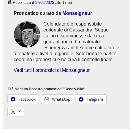
Pubblicato il
17/08/2025
alle 17:55
Pronostico curato da
Monseigneur
Cofondatore e responsabile
editoriale di Cassandra. Segue
calcio e scommesse da circa
quarant’anni e ha maturato
esperienza anche come calciatore e
allenatore a livello regionale. Seleziona le partite,
coordina i pronostici e ne cura il controllo finale.
Vedi tutti i pronostici di Monseigneur
Ti è piaciuto il nostro pronostico? Condividilo!
Facebook
WhatsApp
Telegram
X