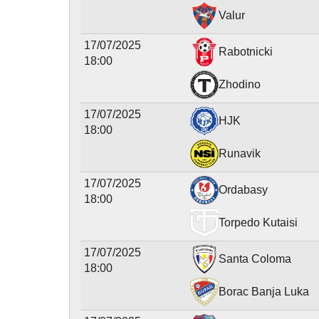
Valur
17/07/2025
Rabotnicki
18:00
Zhodino
17/07/2025
HJK
18:00
Runavik
17/07/2025
Ordabasy
18:00
Torpedo Kutaisi
17/07/2025
Santa Coloma
18:00
Borac Banja Luka