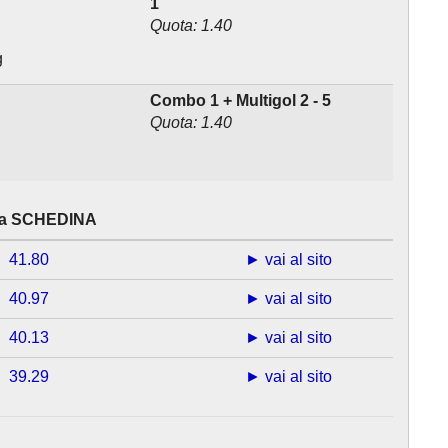
1
Quota: 1.40
g
Combo 1 + Multigol 2 - 5
Quota: 1.40
a SCHEDINA
41.80
► vai al sito
40.97
► vai al sito
40.13
► vai al sito
39.29
► vai al sito