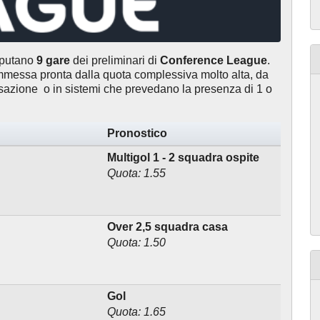
sputano
9 gare
dei preliminari di
Conference
League
.
ommessa pronta dalla quota complessiva molto alta, da
nsazione o in sistemi che prevedano la presenza di 1 o
Pronostico
Multigol 1 - 2 squadra ospite
Quota: 1.55
Over 2,5 squadra casa
Quota: 1.50
Gol
Quota: 1.65