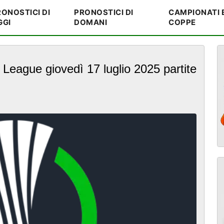
ONOSTICI DI
PRONOSTICI DI
CAMPIONATI 
GGI
DOMANI
COPPE
eague giovedì 17 luglio 2025 partite