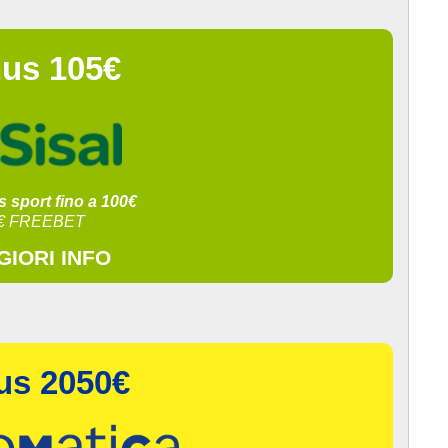
us 105€
 sport fino a 100€
5€ FREEBET
IORI INFO
us 2050€