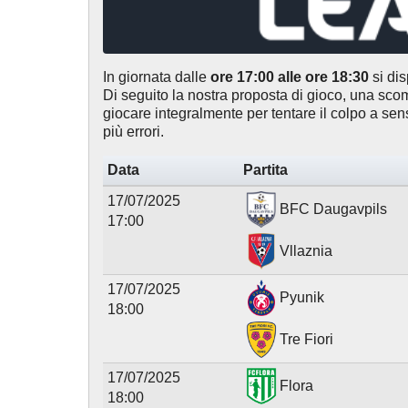
In giornata dalle
ore 17:00 alle ore 18:30
si di
Di seguito la nostra proposta di gioco, una sc
giocare integralmente per tentare il colpo a se
più errori.
Data
Partita
17/07/2025
BFC Daugavpils
17:00
Vllaznia
17/07/2025
Pyunik
18:00
Tre Fiori
17/07/2025
Flora
18:00