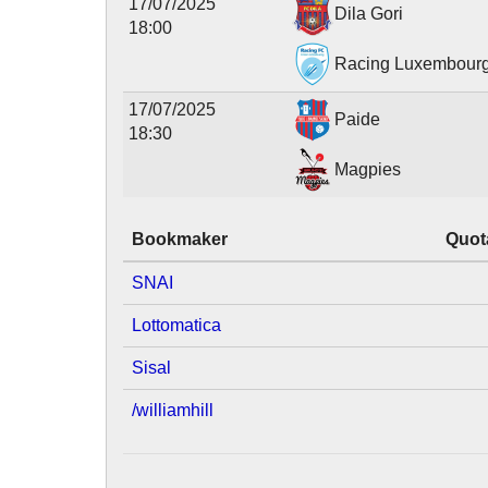
17/07/2025
Dila Gori
18:00
Racing Luxembour
17/07/2025
Paide
18:30
Magpies
Bookmaker
Quot
SNAI
Lottomatica
Sisal
/williamhill