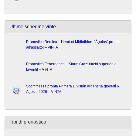
Ultime schedine vinte
Pronostico Benfica – Heart of Midlothian: “Águias” pronte
all’assalto! – VINTA
Pronostico Fenerbahce – Sturm Graz: turchi superiori e
favoriti! – VINTA
Scommessa pronta Primera División Argentina giovedì 6
Agosto 2026 – VINTA
Tipi di pronostico
Pronostici partita per partita
Schedina del giorno