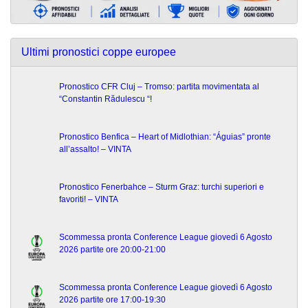
Ultimi pronostici coppe europee
Pronostico CFR Cluj – Tromso: partita movimentata al
“Constantin Rădulescu “!
Pronostico Benfica – Heart of Midlothian: “Águias” pronte
all’assalto! – VINTA
Pronostico Fenerbahce – Sturm Graz: turchi superiori e
favoriti! – VINTA
Scommessa pronta Conference League giovedì 6 Agosto
2026 partite ore 20:00-21:00
Scommessa pronta Conference League giovedì 6 Agosto
2026 partite ore 17:00-19:30