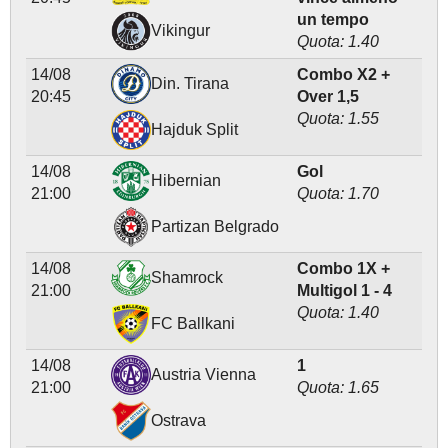
un tempo
Vikingur
Quota: 1.40
14/08
Combo X2 +
Din. Tirana
20:45
Over 1,5
Quota: 1.55
Hajduk Split
14/08
Gol
Hibernian
21:00
Quota: 1.70
Partizan Belgrado
14/08
Combo 1X +
Shamrock
21:00
Multigol 1 - 4
Quota: 1.40
FC Ballkani
14/08
1
Austria Vienna
21:00
Quota: 1.65
Ostrava