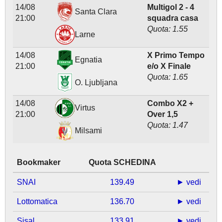
14/08
Multigol 2 - 4
Santa Clara
21:00
squadra casa
Quota: 1.55
Larne
14/08
X Primo Tempo
Egnatia
21:00
e/o X Finale
Quota: 1.65
O. Ljubljana
14/08
Combo X2 +
Virtus
21:00
Over 1,5
Quota: 1.47
Milsami
Bookmaker
Quota SCHEDINA
SNAI
139.49
► vedi
Lottomatica
136.70
► vedi
Sisal
133.91
► vedi