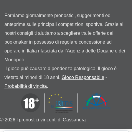
anteprime sulle principali competizioni sportive. Grazie ai
nostri consigli ti aiutiamo a scegliere tra le offerte dei
bookmaker in possesso di regolare concessione ad
operare in Italia rilasciata dall’Agenzia delle Dogane e dei
Monopoli.
Il gioco può causare dipendenza patologica. Il gioco è
vietato ai minori di 18 anni.
Gioco Responsabile
-
Probabilità di vincita
.
© 2026 I pronostici vincenti di Cassandra