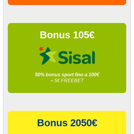
Bonus 105€
50% bonus sport fino a 100€
+ 5€ FREEBET
Bonus 2050€