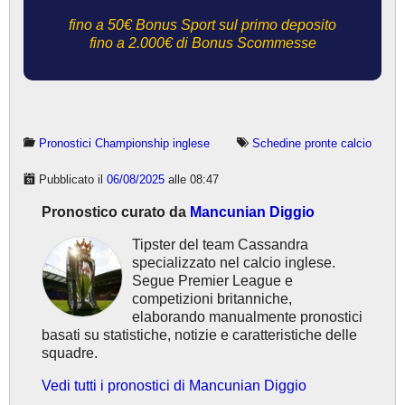
fino a 50€ Bonus Sport sul primo deposito
fino a 2.000€ di Bonus Scommesse
Pronostici Championship inglese
Schedine pronte calcio
Pubblicato il
06/08/2025
alle 08:47
Pronostico curato da
Mancunian Diggio
Tipster del team Cassandra
specializzato nel calcio inglese.
Segue Premier League e
competizioni britanniche,
elaborando manualmente pronostici
basati su statistiche, notizie e caratteristiche delle
squadre.
Vedi tutti i pronostici di Mancunian Diggio