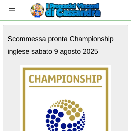
S
k
Scommessa pronta Championship
i
p
inglese sabato 9 agosto 2025
t
o
m
a
i
n
c
o
n
t
e
n
t