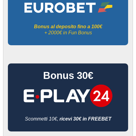
Bonus al deposito fino a 100€
+ 2000€ in Fun Bonus
Bonus 30€
Scommetti 10€,
ricevi 30€ in FREEBET