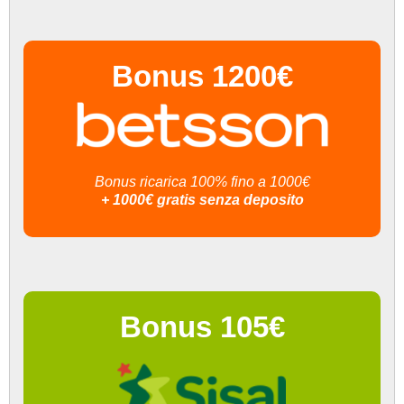
Bonus 1200€
Bonus ricarica 100% fino a 1000€
+ 1000€ gratis senza deposito
Bonus 105€