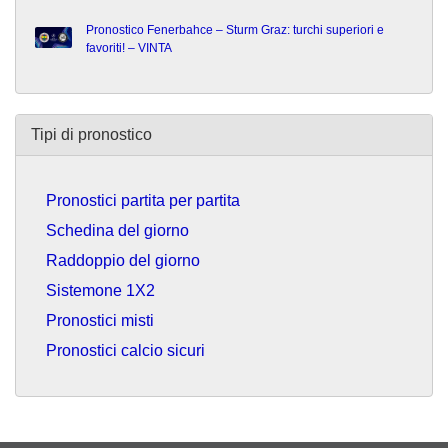
Pronostico Fenerbahce – Sturm Graz: turchi superiori e
favoriti! – VINTA
Tipi di pronostico
Pronostici partita per partita
Schedina del giorno
Raddoppio del giorno
Sistemone 1X2
Pronostici misti
Pronostici calcio sicuri