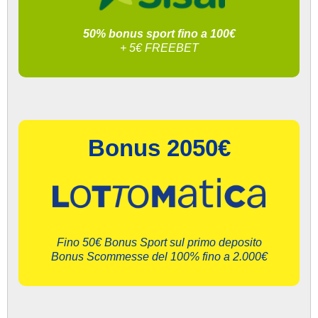
50% bonus sport fino a 100€
+ 5€ FREEBET
Bonus 2050€
Fino 50€ Bonus Sport sul primo deposito
Bonus Scommesse del 100% fino a 2.000€