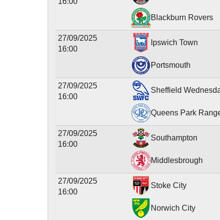
16:00
Blackburn Rovers
27/09/2025
Ipswich Town
16:00
Portsmouth
27/09/2025
Sheffield Wednesd
16:00
Queens Park Rang
27/09/2025
Southampton
16:00
Middlesbrough
27/09/2025
Stoke City
16:00
Norwich City