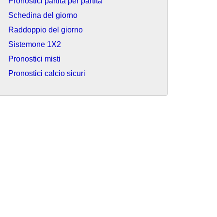
Pronostici partita per partita
Schedina del giorno
Raddoppio del giorno
Sistemone 1X2
Pronostici misti
Pronostici calcio sicuri