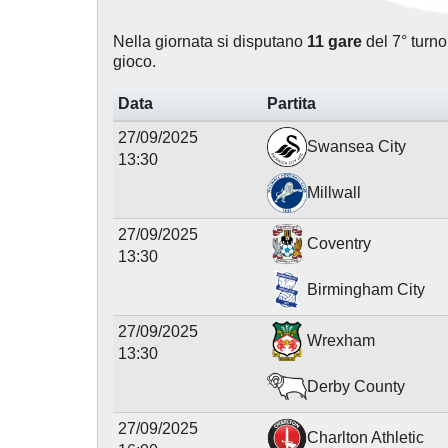
Nella giornata si disputano
11 gare
del 7° turno
gioco.
Data
Partita
27/09/2025
Swansea City
13:30
Millwall
27/09/2025
Coventry
13:30
Birmingham City
27/09/2025
Wrexham
13:30
Derby County
27/09/2025
Charlton Athletic