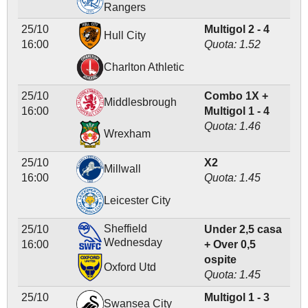
Rangers
25/10
Multigol 2 - 4
Hull City
16:00
Quota: 1.52
Charlton Athletic
25/10
Combo 1X +
Middlesbrough
16:00
Multigol 1 - 4
Quota: 1.46
Wrexham
25/10
X2
Millwall
16:00
Quota: 1.45
Leicester City
Sheffield
25/10
Under 2,5 casa
Wednesday
16:00
+ Over 0,5
ospite
Oxford Utd
Quota: 1.45
25/10
Multigol 1 - 3
Swansea City