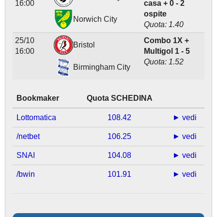
16:00
casa + 0 - 2
ospite
Norwich City
Quota: 1.40
25/10
Combo 1X +
Bristol
16:00
Multigol 1 - 5
Quota: 1.52
Birmingham City
Bookmaker
Quota SCHEDINA
Lottomatica
108.42
► vedi
/netbet
106.25
► vedi
SNAI
104.08
► vedi
/bwin
101.91
► vedi