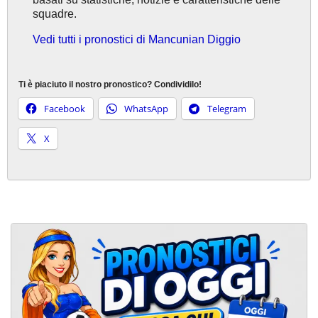
squadre.
Vedi tutti i pronostici di Mancunian Diggio
Ti è piaciuto il nostro pronostico? Condividilo!
Facebook
WhatsApp
Telegram
X