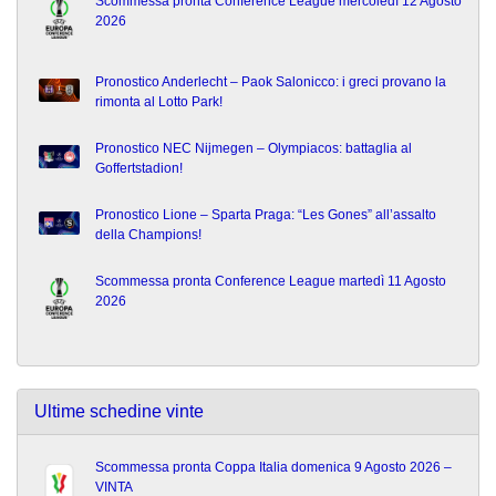
Scommessa pronta Conference League mercoledì 12 Agosto
2026
Pronostico Anderlecht – Paok Salonicco: i greci provano la
rimonta al Lotto Park!
Pronostico NEC Nijmegen – Olympiacos: battaglia al
Goffertstadion!
Pronostico Lione – Sparta Praga: “Les Gones” all’assalto
della Champions!
Scommessa pronta Conference League martedì 11 Agosto
2026
Ultime schedine vinte
Scommessa pronta Coppa Italia domenica 9 Agosto 2026 –
VINTA