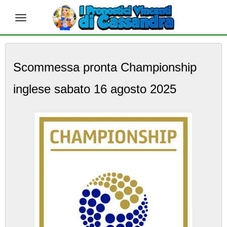
S
k
Scommessa pronta Championship
i
p
inglese sabato 16 agosto 2025
t
o
m
a
i
n
c
o
n
t
e
n
t