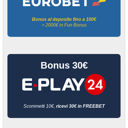
Bonus al deposito fino a 100€
+ 2000€ in Fun Bonus
Bonus 30€
Scommetti 10€,
ricevi 30€ in FREEBET