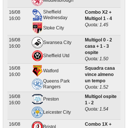
Middlesbrough
Sheffield
16/08
Combo X2 +
Wednesday
16:00
Multigol 1 - 4
Quota: 1.45
Stoke City
16/08
Multigol 0 - 2
Swansea City
16:00
casa + 1 - 3
ospite
Sheffield Utd
Quota: 1.50
16/08
Squadra casa
Watford
16:00
vince almeno
un tempo
Queens Park
Rangers
Quota: 1.52
16/08
Multigol ospite
Preston
16:00
1 - 2
Quota: 1.54
Leicester City
16/08
Combo 1X +
Bristol