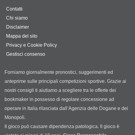
Contatti
Chi siamo
Disclaimer
Mappa del sito
Privacy e Cookie Policy
Gestisci consenso
Forniamo giornalmente pronostici, suggerimenti ed
anteprime sulle principali competizioni sportive. Grazie ai
nostri consigli ti aiutiamo a scegliere tra le offerte dei
bookmaker in possesso di regolare concessione ad
operare in Italia rilasciata dall’Agenzia delle Dogane e dei
Monopoli.
Il gioco può causare dipendenza patologica. Il gioco è