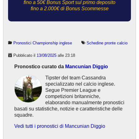
fino a 50€ Bonus Sport sul primo deposito
fino a 2.000€ di Bonus Scommesse
Pronostici Championship inglese
Schedine pronte calcio
Pubblicato il
13/08/2025
alle 23:18
Pronostico curato da
Mancunian Diggio
Tipster del team Cassandra
specializzato nel calcio inglese.
Segue Premier League e
competizioni britanniche,
elaborando manualmente pronostici
basati su statistiche, notizie e caratteristiche delle
squadre.
Vedi tutti i pronostici di Mancunian Diggio