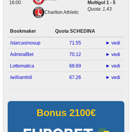
16:00
Multigol 1 - 5
Quota: 1.43
Charlton Athletic
Bookmaker
Quota SCHEDINA
/starcasinosup
71.55
► vedi
AdmiralBet
70.12
► vedi
Lottomatica
68.69
► vedi
/williamhill
67.26
► vedi
Bonus 2100€