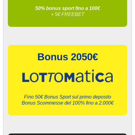
50% bonus sport fino a 100€
+ 5€ FREEBET
Bonus 2050€
Fino 50€ Bonus Sport sul primo deposito
Bonus Scommesse del 100% fino a 2.000€