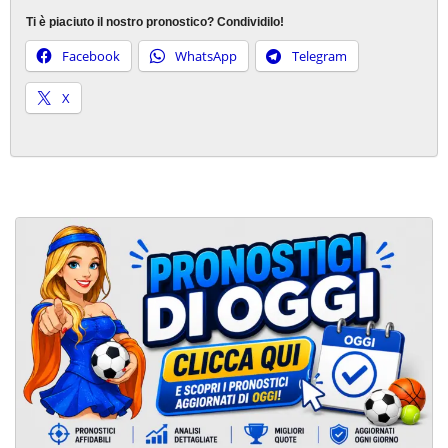
Ti è piaciuto il nostro pronostico? Condividilo!
Facebook
WhatsApp
Telegram
X