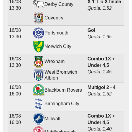
16/08
X 1°T o X finale
Derby County
13:30
Quota: 1.52
Coventry
16/08
Gol
Portsmouth
13:30
Quota: 1.65
Norwich City
16/08
Combo 1X +
Wrexham
13:30
Under 4,5
Quota: 1.45
West Bromwich
Albion
16/08
Multigol 2 - 4
Blackburn Rovers
16:00
Quota: 1.52
Birmingham City
16/08
Combo 1X +
Millwall
16:00
Under 4,5
Quota: 1.40