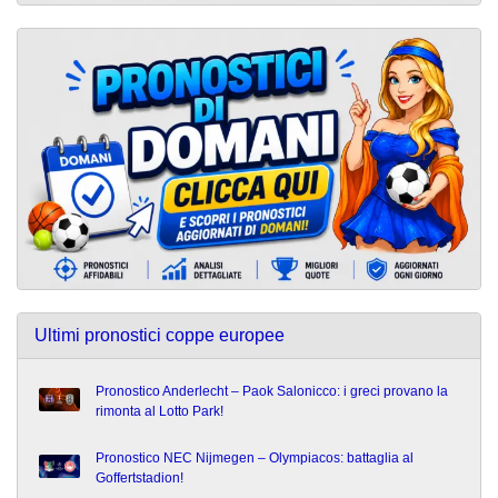
Ultimi pronostici coppe europee
Pronostico Anderlecht – Paok Salonicco: i greci provano la
rimonta al Lotto Park!
Pronostico NEC Nijmegen – Olympiacos: battaglia al
Goffertstadion!