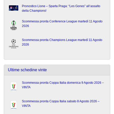
Pronostico Lione – Sparta Praga: “Les Gones” all’assalto
della Champions!
Scommessa pronta Conference League martedì 11 Agosto
2026
Scommessa pronta Champions League martedì 11 Agosto
2026
Ultime schedine vinte
Scommessa pronta Coppa Italia domenica 9 Agosto 2026 –
VINTA
Scommessa pronta Coppa Italia sabato 8 Agosto 2026 –
VINTA