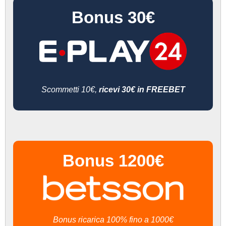
Bonus 30€
Scommetti 10€,
ricevi 30€ in FREEBET
Bonus 1200€
Bonus ricarica 100% fino a 1000€