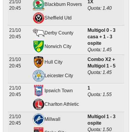
21/10
1X
Blackburn Rovers
20:45
Quota: 1.40
Sheffield Utd
21/10
Multigol 0 - 3
Derby County
20:45
casa + 1 - 3
ospite
Norwich City
Quota: 1.45
21/10
Combo X2 +
Hull City
20:45
Multigol 1 - 5
Quota: 1.45
Leicester City
21/10
1
Ipswich Town
20:45
Quota: 1.55
Charlton Athletic
21/10
Multigol 1 - 3
Millwall
20:45
ospite
Quota: 1.50