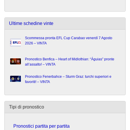
Ultime schedine vinte
Scommessa pronta EFL Cup Carabao venerdì 7 Agosto
2026 – VINTA
Pronostico Benfica – Heart of Midlothian: “Águias” pronte
all’assalto! – VINTA
Pronostico Fenerbahce – Sturm Graz: turchi superiori e
favoriti! – VINTA
Tipi di pronostico
Pronostici partita per partita