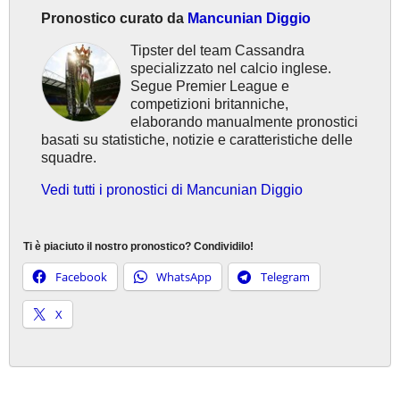
Pronostico curato da
Mancunian Diggio
Tipster del team Cassandra
specializzato nel calcio inglese.
Segue Premier League e
competizioni britanniche,
elaborando manualmente pronostici
basati su statistiche, notizie e caratteristiche delle
squadre.
Vedi tutti i pronostici di Mancunian Diggio
Ti è piaciuto il nostro pronostico? Condividilo!
Facebook
WhatsApp
Telegram
X