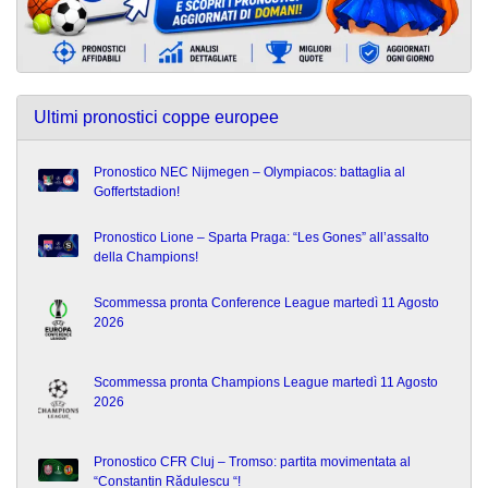
Ultimi pronostici coppe europee
Pronostico NEC Nijmegen – Olympiacos: battaglia al
Goffertstadion!
Pronostico Lione – Sparta Praga: “Les Gones” all’assalto
della Champions!
Scommessa pronta Conference League martedì 11 Agosto
2026
Scommessa pronta Champions League martedì 11 Agosto
2026
Pronostico CFR Cluj – Tromso: partita movimentata al
“Constantin Rădulescu “!