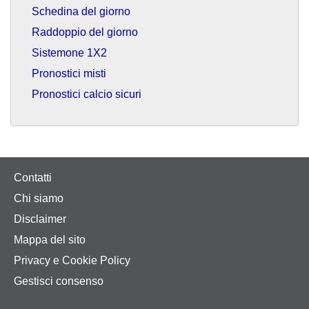
Schedina del giorno
Raddoppio del giorno
Sistemone 1X2
Pronostici misti
Pronostici calcio sicuri
Contatti
Chi siamo
Disclaimer
Mappa del sito
Privacy e Cookie Policy
Gestisci consenso