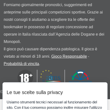
Forniamo giornalmente pronostici, suggerimenti ed
anteprime sulle principali competizioni sportive. Grazie ai
nostri consigli ti aiutiamo a scegliere tra le offerte dei
bookmaker in possesso di regolare concessione ad
operare in Italia rilasciata dall’Agenzia delle Dogane e dei
Monopoli.
Il gioco può causare dipendenza patologica. Il gioco è
vietato ai minori di 18 anni.
Gioco Responsabile
-
Probabilità di vincita
.
Le tue scelte sulla privacy
© 2026 I pronostici vincenti di Cassandra
Usiamo strumenti tecnici necessari al funzionamento del
sito. Con il tuo consenso possiamo inoltre misurare l’utilizzo