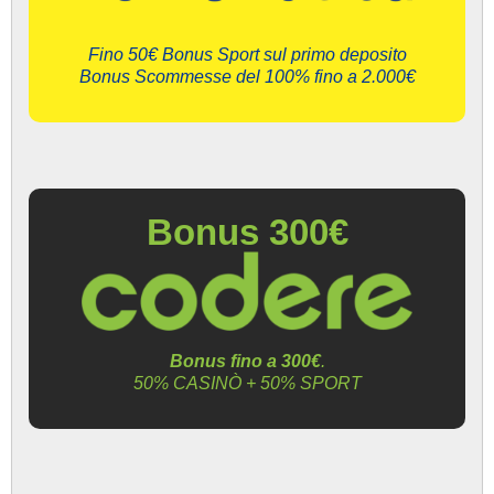
Fino 50€ Bonus Sport sul primo deposito
Bonus Scommesse del 100% fino a 2.000€
Bonus 300€
Bonus fino a 300€
.
50% CASINÒ + 50% SPORT