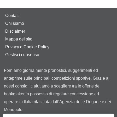
Contatti
Chi siamo
Disclaimer
Mappa del sito
Privacy e Cookie Policy
Gestisci consenso
Forniamo giornalmente pronostici, suggerimenti ed
anteprime sulle principali competizioni sportive. Grazie ai
nostri consigli ti aiutiamo a scegliere tra le offerte dei
bookmaker in possesso di regolare concessione ad
operare in Italia rilasciata dall’Agenzia delle Dogane e dei
Monopoli.