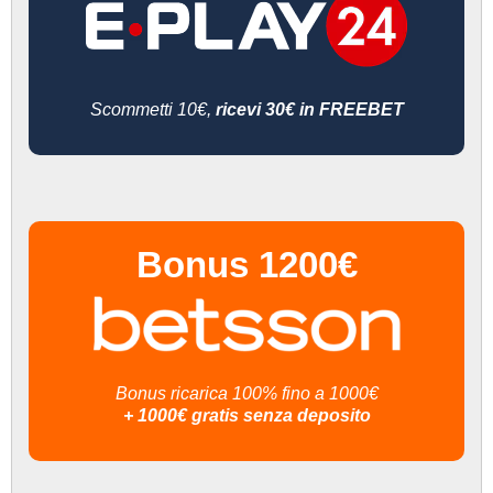
Scommetti 10€,
ricevi 30€ in FREEBET
Bonus 1200€
Bonus ricarica 100% fino a 1000€
+ 1000€ gratis senza deposito