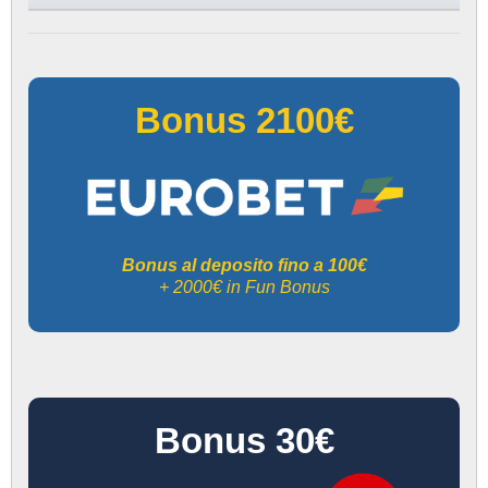
Bonus 2100€
Bonus al deposito fino a 100€
+ 2000€ in Fun Bonus
Bonus 30€