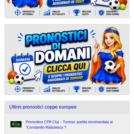
Ultimi pronostici coppe europee
Pronostico CFR Cluj – Tromso: partita movimentata al
“Constantin Rădulescu “!