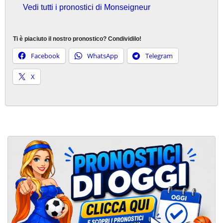
Vedi tutti i pronostici di Monseigneur
Ti è piaciuto il nostro pronostico? Condividilo!
Facebook
WhatsApp
Telegram
X