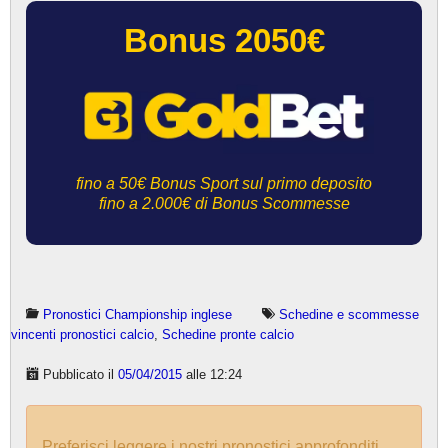
Bonus 2050€
fino a 50€ Bonus Sport sul primo deposito
fino a 2.000€ di Bonus Scommesse
Pronostici Championship inglese
Schedine e scommesse
vincenti pronostici calcio
,
Schedine pronte calcio
Pubblicato il
05/04/2015
alle 12:24
Preferisci leggere i nostri pronostici approfonditi,