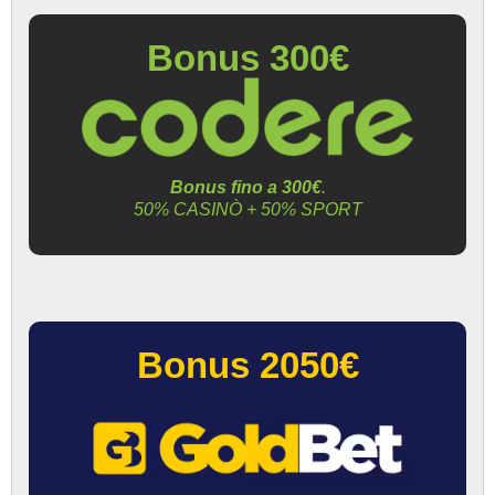
Bonus 300€
Bonus fino a 300€
.
50% CASINÒ + 50% SPORT
Bonus 2050€