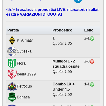
😍👉 In esclusiva:
pronostici LIVE, marcatori, risultati
esatti e VARIAZIONI DI QUOTA!
Partita
Pronostico
Esito
1
2-1
K. Almaty
Quota: 1.35
Sutjeska
Multigol 1 - 2
2-3
Flora
squadra ospite
Quota: 1.55
Iberia 1999
Combo 1X +
1-1
Petrocub
Under 4,5
Quota: 1.50
Egnatia