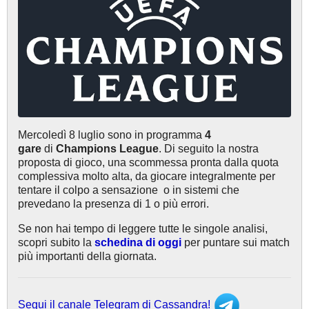
Mercoledì 8 luglio sono in programma
4
gare
di
Champions League
. Di seguito la nostra
proposta di gioco, una scommessa pronta dalla quota
complessiva molto alta, da giocare integralmente per
tentare il colpo a sensazione o in sistemi che
prevedano la presenza di 1 o più errori.
Se non hai tempo di leggere tutte le singole analisi,
scopri subito la
schedina di oggi
per puntare sui match
più importanti della giornata.
Segui il canale Telegram di Cassandra!