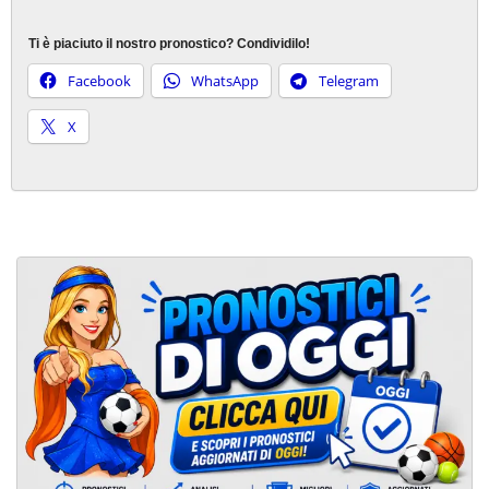
Ti è piaciuto il nostro pronostico? Condividilo!
Facebook
WhatsApp
Telegram
X