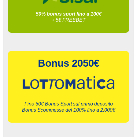
50% bonus sport fino a 100€
+ 5€ FREEBET
Bonus 2050€
Fino 50€ Bonus Sport sul primo deposito
Bonus Scommesse del 100% fino a 2.000€