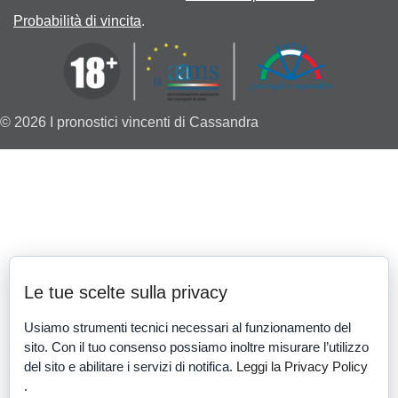
Probabilità di vincita
.
© 2026 I pronostici vincenti di Cassandra
Le tue scelte sulla privacy
Usiamo strumenti tecnici necessari al funzionamento del
sito. Con il tuo consenso possiamo inoltre misurare l’utilizzo
del sito e abilitare i servizi di notifica.
Leggi la Privacy Policy
.