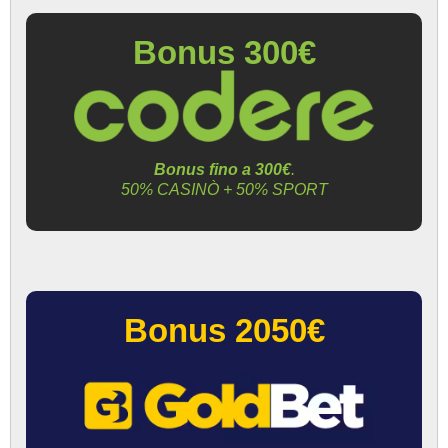
Bonus 300€
Bonus fino a 300€
.
50% CASINÒ + 50% SPORT
Bonus 2050€