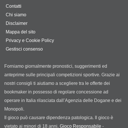
Contatti
Chi siamo
Disclaimer
Mappa del sito
Privacy e Cookie Policy
Gestisci consenso
Forniamo giornalmente pronostici, suggerimenti ed
anteprime sulle principali competizioni sportive. Grazie ai
nostri consigli ti aiutiamo a scegliere tra le offerte dei
bookmaker in possesso di regolare concessione ad
operare in Italia rilasciata dall’Agenzia delle Dogane e dei
Monopoli.
Il gioco può causare dipendenza patologica. Il gioco è
vietato ai minori di 18 anni.
Gioco Responsabile
-