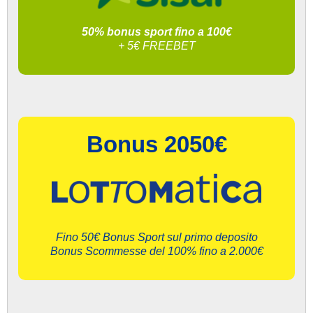
50% bonus sport fino a 100€
+ 5€ FREEBET
Bonus 2050€
Fino 50€ Bonus Sport sul primo deposito
Bonus Scommesse del 100% fino a 2.000€