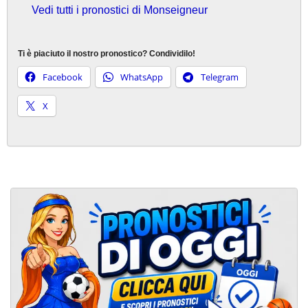
Vedi tutti i pronostici di Monseigneur
Ti è piaciuto il nostro pronostico? Condividilo!
Facebook
WhatsApp
Telegram
X