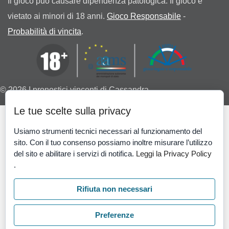
Il gioco può causare dipendenza patologica. Il gioco è
vietato ai minori di 18 anni.
Gioco Responsabile
-
Probabilità di vincita
.
© 2026 I pronostici vincenti di Cassandra
Le tue scelte sulla privacy
Usiamo strumenti tecnici necessari al funzionamento del
sito. Con il tuo consenso possiamo inoltre misurare l’utilizzo
del sito e abilitare i servizi di notifica.
Leggi la Privacy Policy
.
Rifiuta non necessari
Preferenze