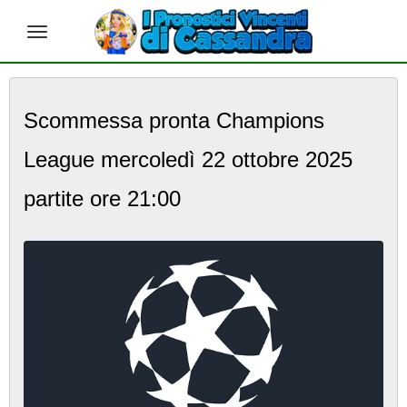
S
k
Scommessa pronta Champions
i
p
League mercoledì 22 ottobre 2025
t
o
m
partite ore 21:00
a
i
n
c
o
n
t
e
n
t