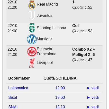
22/10
1
Real Madrid
21:00
Quota: 1.55
Juventus
22/10
Gol
Sporting Lisbona
21:00
Quota: 1.52
Marsiglia
Eintracht
22/10
Combo X2 +
Francoforte
21:00
Multigol 2 - 5
Quota: 1.47
Liverpool
Bookmaker
Quota SCHEDINA
Lottomatica
19.90
► vedi
Sisal
19.50
► vedi
SNAI
19.10
► vedi