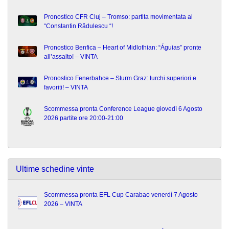
Pronostico CFR Cluj – Tromso: partita movimentata al
“Constantin Rădulescu “!
Pronostico Benfica – Heart of Midlothian: “Águias” pronte
all’assalto! – VINTA
Pronostico Fenerbahce – Sturm Graz: turchi superiori e
favoriti! – VINTA
Scommessa pronta Conference League giovedì 6 Agosto
2026 partite ore 20:00-21:00
Ultime schedine vinte
Scommessa pronta EFL Cup Carabao venerdì 7 Agosto
2026 – VINTA