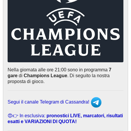
Nella giornata alle ore 21:00 sono in programma
7
gare
di
Champions League
. Di seguito la nostra
proposta di gioco.
Segui il canale Telegram di Cassandra!
😍👉 In esclusiva:
pronostici LIVE, marcatori, risultati
esatti e VARIAZIONI DI QUOTA!