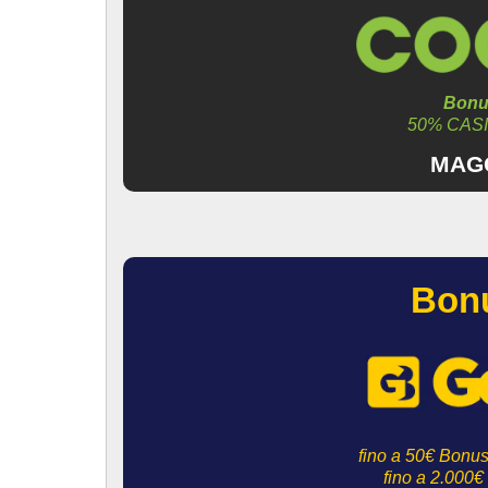
Bonus
50% CAS
MAGG
Bon
fino a 50€ Bonus
fino a 2.000