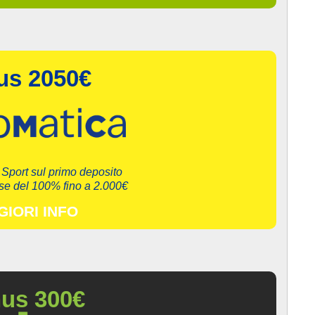
us 2050€
Sport sul primo deposito
 del 100% fino a 2.000€
IORI INFO
us 300€