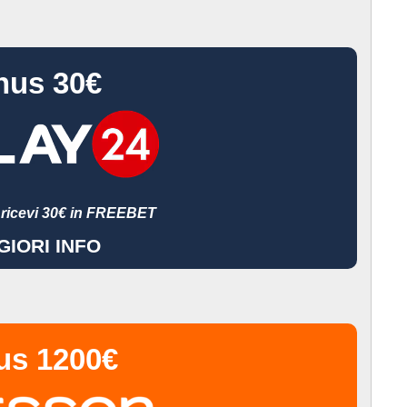
nus 30€
,
ricevi 30€ in FREEBET
IORI INFO
us 1200€