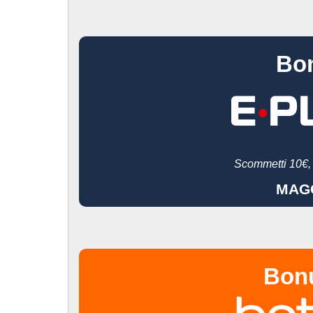
Bo
Scommetti 10€
MAGG
Bon