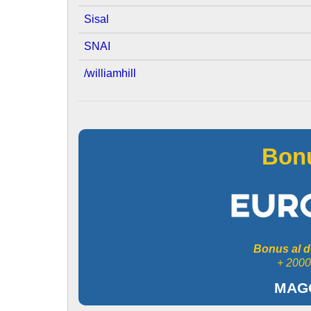
Sisal
SNAI
/williamhill
Bon
Bonus al d
+ 2000
MAGG