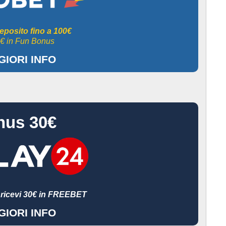
eposito fino a 100€
€ in Fun Bonus
IORI INFO
nus 30€
,
ricevi 30€ in FREEBET
IORI INFO