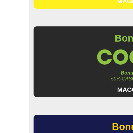
MAGG
Bon
Bonus
50% CAS
MAGG
Bon