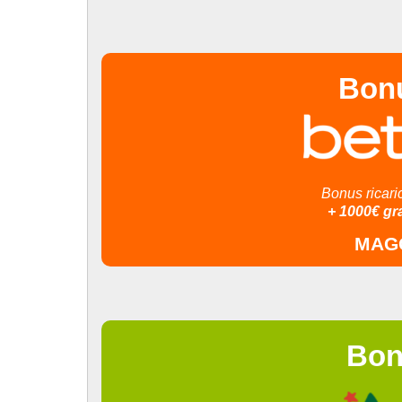
Bon
Bonus ricari
+ 1000€ gr
MAGG
Bon