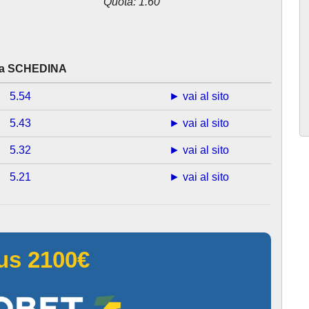
Quota: 1.60
a SCHEDINA
5.54
► vai al sito
5.43
► vai al sito
5.32
► vai al sito
5.21
► vai al sito
us 2100€