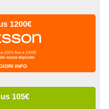
us 1200€
ca 100% fino a 1000€
atis senza deposito
IORI INFO
us 105€