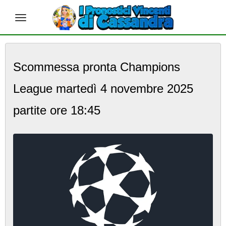
S
k
Scommessa pronta Champions
i
p
League martedì 4 novembre 2025
t
o
m
partite ore 18:45
a
i
n
c
o
n
t
e
n
t