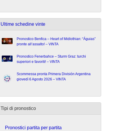
Ultime schedine vinte
Pronostico Benfica – Heart of Midlothian: “Águias”
pronte all’assalto! – VINTA
Pronostico Fenerbahce – Sturm Graz: turchi
superiori e favoriti! – VINTA
Scommessa pronta Primera División Argentina
giovedì 6 Agosto 2026 – VINTA
Tipi di pronostico
Pronostici partita per partita