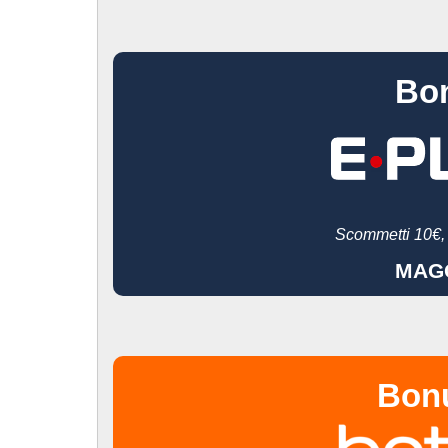
Bo
Scommetti 10€
MAGG
Bon