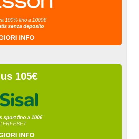
ca 100% fino a 1000€
atis senza deposito
IORI INFO
us 105€
 sport fino a 100€
5€ FREEBET
IORI INFO