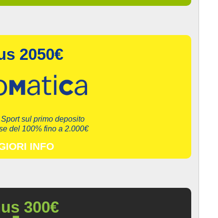
us 2050€
Sport sul primo deposito
 del 100% fino a 2.000€
IORI INFO
us 300€