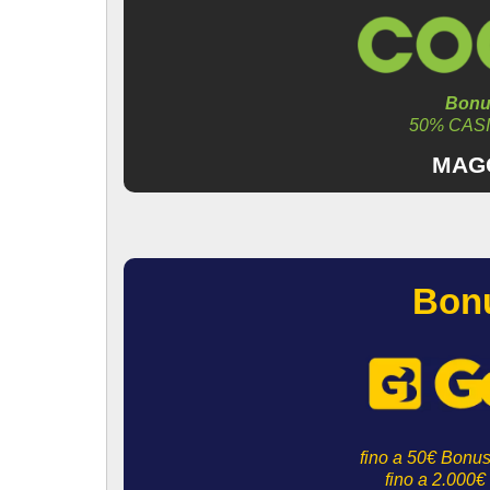
Bonus
50% CAS
MAGG
Bon
fino a 50€ Bonus
fino a 2.000