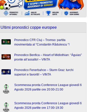
Ultimi pronostici coppe europee
Pronostico CFR Cluj – Tromso: partita
movimentata al “Constantin Rădulescu “!
Pronostico Benfica – Heart of Midlothian: “Águias”
pronte all’assalto! – VINTA
Pronostico Fenerbahce – Sturm Graz: turchi
superiori e favoriti! – VINTA
Scommessa pronta Conference League giovedì 6
Agosto 2026 partite ore 20:00-21:00
Scommessa pronta Conference League giovedì 6
Agosto 2026 partite ore 17:00-19:30