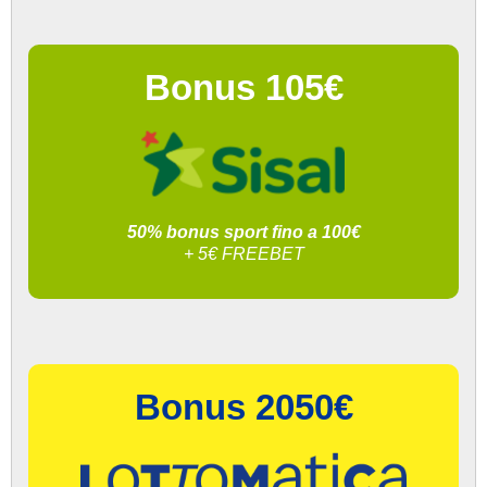
Bonus 105€
50% bonus sport fino a 100€
+ 5€ FREEBET
Bonus 2050€