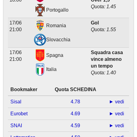
Quota: 1.45
Portogallo
17/06
Gol
Romania
21:00
Quota: 1.55
Slovacchia
17/06
Squadra casa
Spagna
21:00
vince almeno
un tempo
Italia
Quota: 1.40
Bookmaker
Quota SCHEDINA
Sisal
4.78
► vedi
Eurobet
4.69
► vedi
SNAI
4.59
► vedi