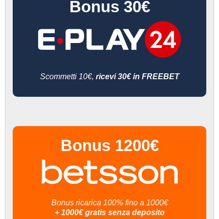
Bonus 30€
Scommetti 10€,
ricevi 30€ in FREEBET
Bonus 1200€
Bonus ricarica 100% fino a 1000€
+ 1000€ gratis senza deposito