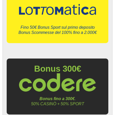
Fino 50€ Bonus Sport sul primo deposito
Bonus Scommesse del 100% fino a 2.000€
Bonus 300€
Bonus fino a 300€
.
50% CASINÒ + 50% SPORT