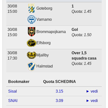
30/08
1
Goteborg
15:00
Quota: 1.45
Varnamo
30/08
Gol
Brommapojkarna
15:00
Quota: 1.50
Elfsborg
30/08
Over 1,5
Mjallby
17:30
squadra casa
Quota: 1.45
Halmstad
Bookmaker
Quota SCHEDINA
Sisal
3.15
► vedi
SNAI
3.09
► vedi