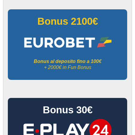
Bonus 2100€
Bonus al deposito fino a 100€
+ 2000€ in Fun Bonus
Bonus 30€