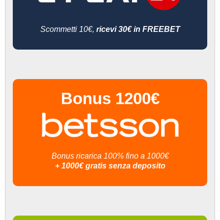
Scommetti 10€,
ricevi 30€ in FREEBET
Bonus 1200€
Bonus ricarica 100% fino a 1000€
+ 1000€ gratis senza deposito