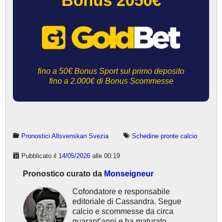
Bonus 2050€
fino a 50€ Bonus Sport sul primo deposito
fino a 2.000€ di Bonus Scommesse
Pronostici Allsvenskan Svezia
Schedine pronte calcio
Pubblicato il
14/05/2026
alle 00:19
Pronostico curato da
Monseigneur
Cofondatore e responsabile
editoriale di Cassandra. Segue
calcio e scommesse da circa
quarant’anni e ha maturato