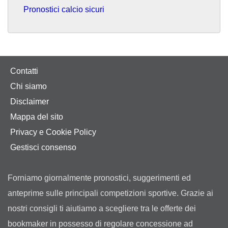
Pronostici calcio sicuri
Contatti
Chi siamo
Disclaimer
Mappa del sito
Privacy e Cookie Policy
Gestisci consenso
Forniamo giornalmente pronostici, suggerimenti ed
anteprime sulle principali competizioni sportive. Grazie ai
nostri consigli ti aiutiamo a scegliere tra le offerte dei
bookmaker in possesso di regolare concessione ad