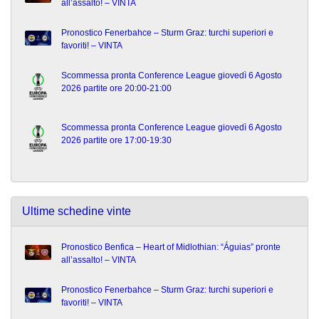
all’assalto! – VINTA
Pronostico Fenerbahce – Sturm Graz: turchi superiori e
favoriti! – VINTA
Scommessa pronta Conference League giovedì 6 Agosto
2026 partite ore 20:00-21:00
Scommessa pronta Conference League giovedì 6 Agosto
2026 partite ore 17:00-19:30
Ultime schedine vinte
Pronostico Benfica – Heart of Midlothian: “Águias” pronte
all’assalto! – VINTA
Pronostico Fenerbahce – Sturm Graz: turchi superiori e
favoriti! – VINTA