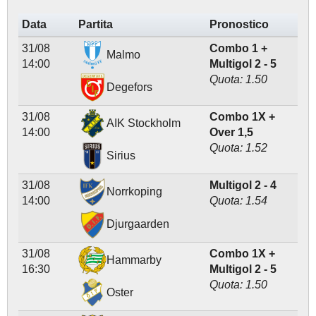
Data
Partita
Pronostico
31/08
Combo 1 +
Malmo
14:00
Multigol 2 - 5
Quota: 1.50
Degefors
31/08
Combo 1X +
AIK Stockholm
14:00
Over 1,5
Quota: 1.52
Sirius
31/08
Multigol 2 - 4
Norrkoping
14:00
Quota: 1.54
Djurgaarden
31/08
Combo 1X +
Hammarby
16:30
Multigol 2 - 5
Quota: 1.50
Oster