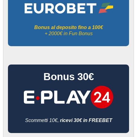
Bonus al deposito fino a 100€
+ 2000€ in Fun Bonus
Bonus 30€
Scommetti 10€,
ricevi 30€ in FREEBET