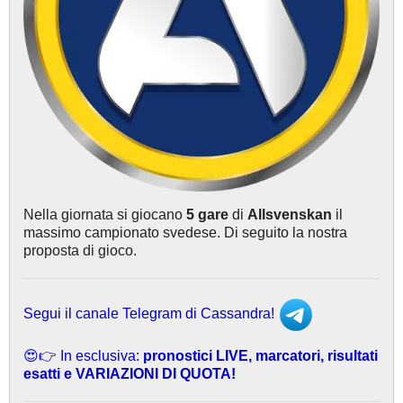
Nella giornata si giocano
5 gare
di
Allsvenskan
il
massimo campionato svedese. Di seguito la nostra
proposta di gioco.
Segui il canale Telegram di Cassandra!
😍👉 In esclusiva:
pronostici LIVE, marcatori, risultati
esatti e VARIAZIONI DI QUOTA!