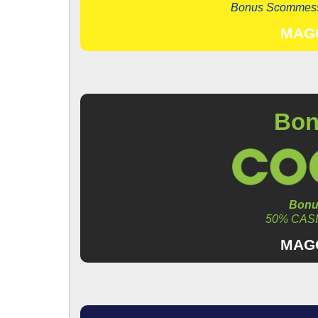
Bonus Scommesse
MAGG
Bon
Bonus
50% CAS
MAGG