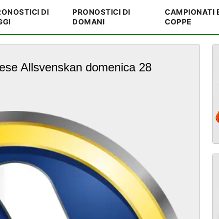
ONOSTICI DI
PRONOSTICI DI
CAMPIONATI 
GGI
DOMANI
COPPE
ese Allsvenskan domenica 28