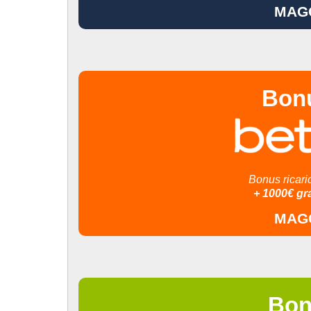
MAGG
Bon
Bonus ricari
+ 1000€ gr
MAGG
Bon