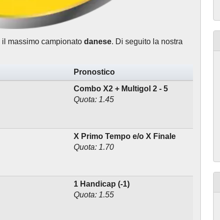
il massimo campionato
danese
. Di seguito la nostra
Pronostico
Combo X2 + Multigol 2 - 5
Quota: 1.45
X Primo Tempo e/o X Finale
Quota: 1.70
1 Handicap (-1)
Quota: 1.55