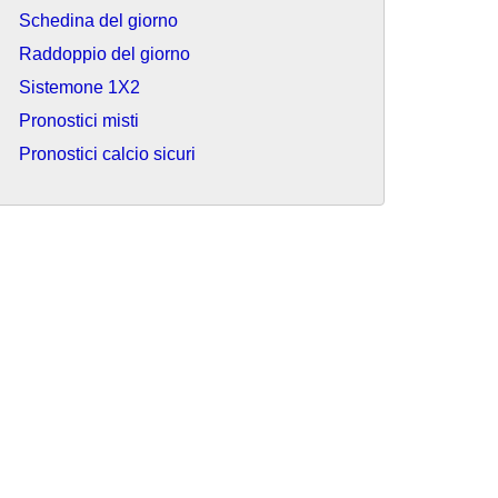
Schedina del giorno
Raddoppio del giorno
Sistemone 1X2
Pronostici misti
Pronostici calcio sicuri