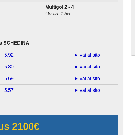
Multigol 2 - 4
Quota: 1.55
a SCHEDINA
5.92
► vai al sito
5.80
► vai al sito
5.69
► vai al sito
5.57
► vai al sito
us 2100€