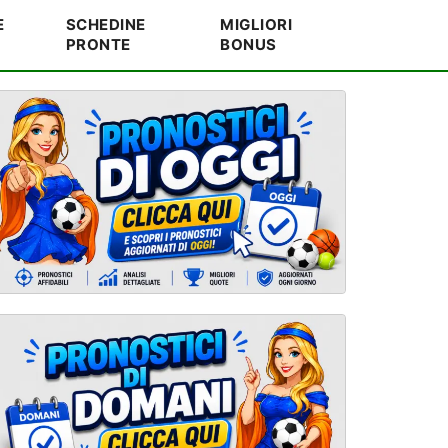
E
SCHEDINE
MIGLIORI
PRONTE
BONUS