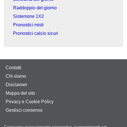
Raddoppio del giorno
Sistemone 1X2
Pronostici misti
Pronostici calcio sicuri
Contatti
Chi siamo
Disclaimer
Mappa del sito
Privacy e Cookie Policy
Gestisci consenso