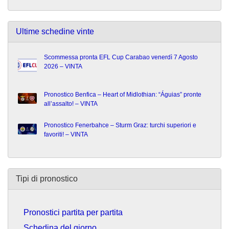
Ultime schedine vinte
Scommessa pronta EFL Cup Carabao venerdì 7 Agosto
2026 – VINTA
Pronostico Benfica – Heart of Midlothian: “Águias” pronte
all’assalto! – VINTA
Pronostico Fenerbahce – Sturm Graz: turchi superiori e
favoriti! – VINTA
Tipi di pronostico
Pronostici partita per partita
Schedina del giorno