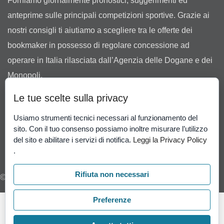
Forniamo giornalmente pronostici, suggerimenti ed
anteprime sulle principali competizioni sportive. Grazie ai
nostri consigli ti aiutiamo a scegliere tra le offerte dei
bookmaker in possesso di regolare concessione ad
operare in Italia rilasciata dall’Agenzia delle Dogane e dei
Monopoli.
Il gioco può causare dipendenza patologica. Il gioco è
Le tue scelte sulla privacy
vietato ai minori di 18 anni.
Gioco Responsabile
-
Usiamo strumenti tecnici necessari al funzionamento del
Probabilità di vincita
.
sito. Con il tuo consenso possiamo inoltre misurare l’utilizzo
del sito e abilitare i servizi di notifica.
Leggi la Privacy Policy
.
Rifiuta non necessari
© 2026 I pronostici vincenti di Cassandra
Preferenze