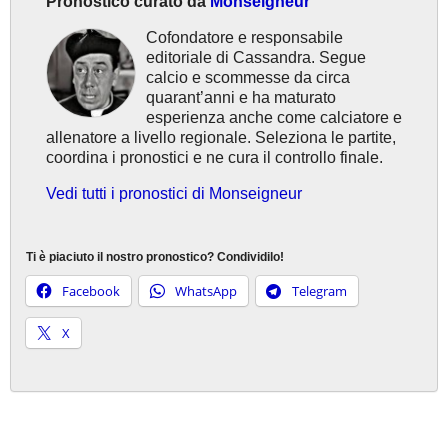
Pronostico curato da
Monseigneur
Cofondatore e responsabile
editoriale di Cassandra. Segue
calcio e scommesse da circa
quarant’anni e ha maturato
esperienza anche come calciatore e
allenatore a livello regionale. Seleziona le partite,
coordina i pronostici e ne cura il controllo finale.
Vedi tutti i pronostici di Monseigneur
Ti è piaciuto il nostro pronostico? Condividilo!
Facebook
WhatsApp
Telegram
X