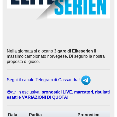
Nella giornata si giocano
3 gare di Eliteserien
il
massimo campionato norvegese. Di seguito la nostra
proposta di gioco.
Segui il canale Telegram di Cassandra!
😍👉 In esclusiva:
pronostici LIVE, marcatori, risultati
esatti e VARIAZIONI DI QUOTA!
Data
Partita
Pronostico