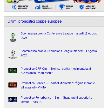
Ultimi pronostici coppe europee
Scommessa pronta Conference League martedì 11 Agosto
2026
Scommessa pronta Champions League martedì 11 Agosto
2026
Pronostico CFR Cluj – Tromso: partita movimentata al
“Constantin Rădulescu “!
Pronostico Benfica – Heart of Midlothian: “Águias” pronte
all’assalto! – VINTA
Pronostico Fenerbahce – Sturm Graz: turchi superiori e
favoriti! – VINTA