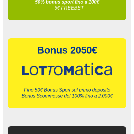
50% bonus sport fino a 100€
+ 5€ FREEBET
Bonus 2050€
Fino 50€ Bonus Sport sul primo deposito
Bonus Scommesse del 100% fino a 2.000€