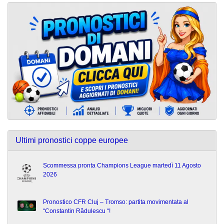
Ultimi pronostici coppe europee
Scommessa pronta Champions League martedì 11 Agosto
2026
Pronostico CFR Cluj – Tromso: partita movimentata al
“Constantin Rădulescu “!