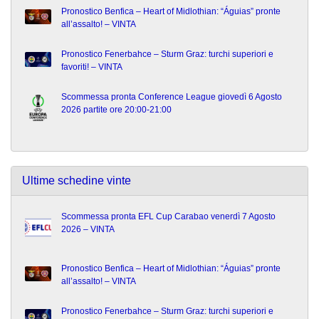
Pronostico Benfica – Heart of Midlothian: “Águias” pronte
all’assalto! – VINTA
Pronostico Fenerbahce – Sturm Graz: turchi superiori e
favoriti! – VINTA
Scommessa pronta Conference League giovedì 6 Agosto
2026 partite ore 20:00-21:00
Ultime schedine vinte
Scommessa pronta EFL Cup Carabao venerdì 7 Agosto
2026 – VINTA
Pronostico Benfica – Heart of Midlothian: “Águias” pronte
all’assalto! – VINTA
Pronostico Fenerbahce – Sturm Graz: turchi superiori e