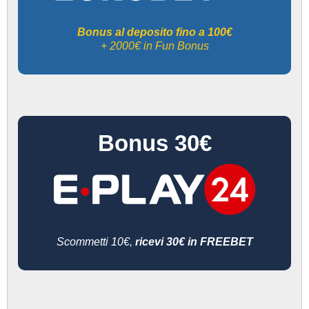
Bonus al deposito fino a 100€
+ 2000€ in Fun Bonus
Bonus 30€
Scommetti 10€,
ricevi 30€ in FREEBET