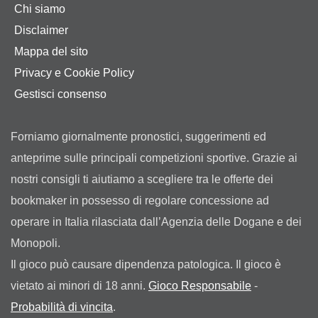
Chi siamo
Disclaimer
Mappa del sito
Privacy e Cookie Policy
Gestisci consenso
Forniamo giornalmente pronostici, suggerimenti ed
anteprime sulle principali competizioni sportive. Grazie ai
nostri consigli ti aiutiamo a scegliere tra le offerte dei
bookmaker in possesso di regolare concessione ad
operare in Italia rilasciata dall’Agenzia delle Dogane e dei
Monopoli.
Il gioco può causare dipendenza patologica. Il gioco è
vietato ai minori di 18 anni.
Gioco Responsabile
-
Probabilità di vincita
.