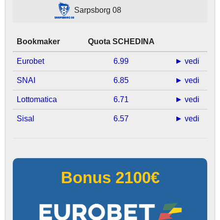
Sarpsborg 08
Bookmaker
Quota SCHEDINA
Eurobet
6.99
► vedi
SNAI
6.85
► vedi
Lottomatica
6.71
► vedi
Sisal
6.57
► vedi
Bonus 2100€