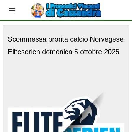
S
k
Scommessa pronta calcio Norvegese
i
p
Eliteserien domenica 5 ottobre 2025
t
o
m
a
i
n
c
o
n
t
e
n
t