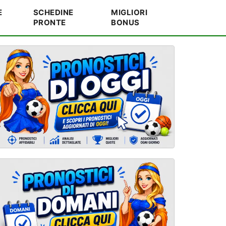
E
SCHEDINE
MIGLIORI
PRONTE
BONUS