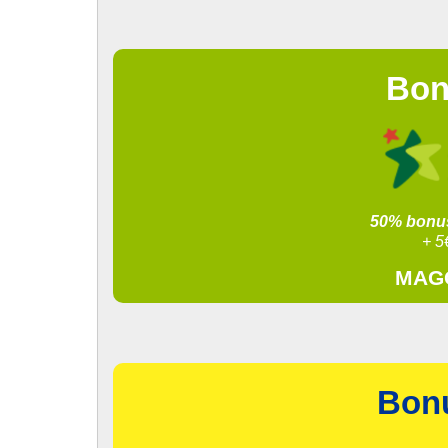
Bon
50% bonus
+ 
MAGG
Bon