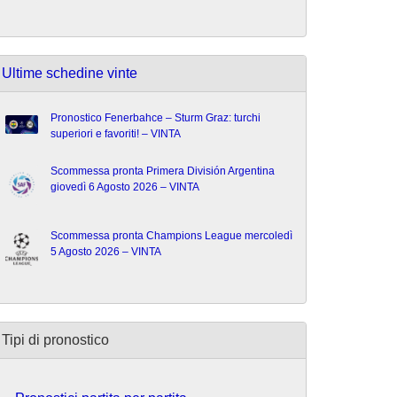
Ultime schedine vinte
Pronostico Fenerbahce – Sturm Graz: turchi
superiori e favoriti! – VINTA
Scommessa pronta Primera División Argentina
giovedì 6 Agosto 2026 – VINTA
Scommessa pronta Champions League mercoledì
5 Agosto 2026 – VINTA
Tipi di pronostico