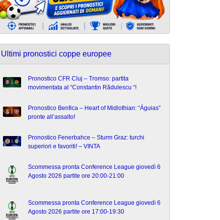
Ultimi pronostici coppe europee
Pronostico CFR Cluj – Tromso: partita
movimentata al “Constantin Rădulescu “!
Pronostico Benfica – Heart of Midlothian: “Águias”
pronte all’assalto!
Pronostico Fenerbahce – Sturm Graz: turchi
superiori e favoriti! – VINTA
Scommessa pronta Conference League giovedì 6
Agosto 2026 partite ore 20:00-21:00
Scommessa pronta Conference League giovedì 6
Agosto 2026 partite ore 17:00-19:30