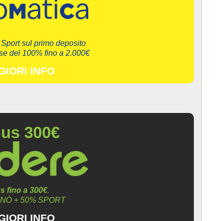
Sport sul primo deposito
 del 100% fino a 2.000€
IORI INFO
us 300€
 fino a 300€
.
INÒ + 50% SPORT
IORI INFO