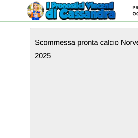
PR
O
S
k
Scommessa pronta calcio Norve
i
p
2025
t
o
m
a
i
n
c
o
n
t
e
n
t