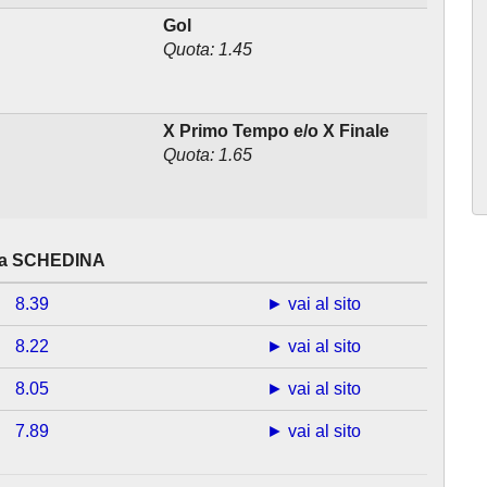
Gol
Quota: 1.45
X Primo Tempo e/o X Finale
Quota: 1.65
a SCHEDINA
8.39
► vai al sito
8.22
► vai al sito
8.05
► vai al sito
7.89
► vai al sito