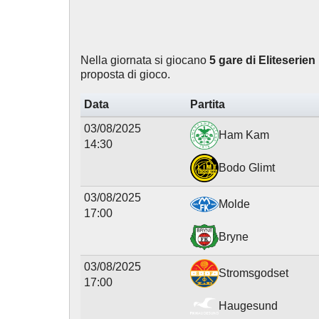
Nella giornata si giocano
5 gare di Eliteserien
proposta di gioco.
Data
Partita
03/08/2025
Ham Kam
14:30
Bodo Glimt
03/08/2025
Molde
17:00
Bryne
03/08/2025
Stromsgodset
17:00
Haugesund