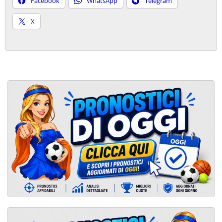
Facebook
WhatsApp
Telegram
X