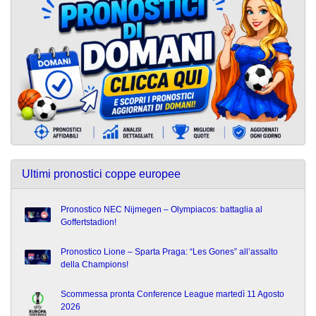
Ultimi pronostici coppe europee
Pronostico NEC Nijmegen – Olympiacos: battaglia al
Goffertstadion!
Pronostico Lione – Sparta Praga: “Les Gones” all’assalto
della Champions!
Scommessa pronta Conference League martedì 11 Agosto
2026