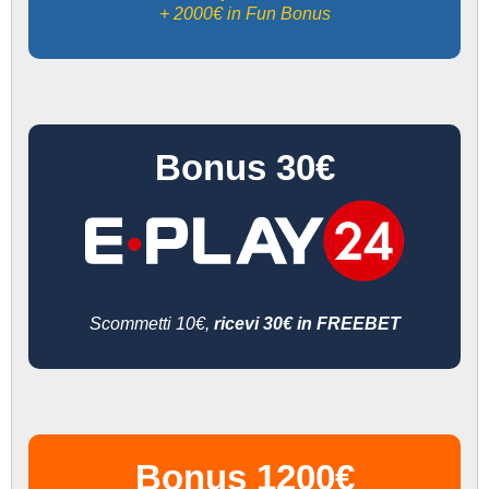
+ 2000€ in Fun Bonus
Bonus 30€
Scommetti 10€,
ricevi 30€ in FREEBET
Bonus 1200€