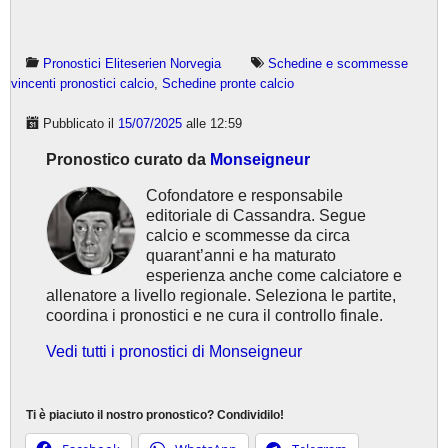
Pronostici Eliteserien Norvegia
Schedine e scommesse
vincenti pronostici calcio
,
Schedine pronte calcio
Pubblicato il
15/07/2025
alle 12:59
Pronostico curato da
Monseigneur
Cofondatore e responsabile
editoriale di Cassandra. Segue
calcio e scommesse da circa
quarant’anni e ha maturato
esperienza anche come calciatore e
allenatore a livello regionale. Seleziona le partite,
coordina i pronostici e ne cura il controllo finale.
Vedi tutti i pronostici di Monseigneur
Ti è piaciuto il nostro pronostico? Condividilo!