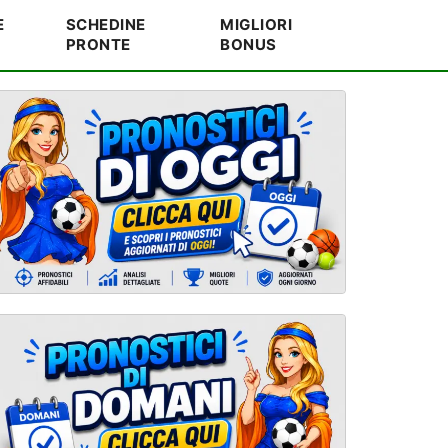
E
SCHEDINE
MIGLIORI
PRONTE
BONUS