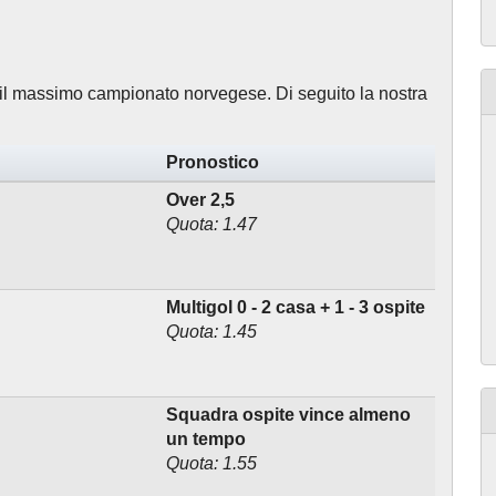
il massimo campionato norvegese. Di seguito la nostra
Pronostico
Over 2,5
Quota: 1.47
Multigol 0 - 2 casa + 1 - 3 ospite
Quota: 1.45
Squadra ospite vince almeno
un tempo
Quota: 1.55