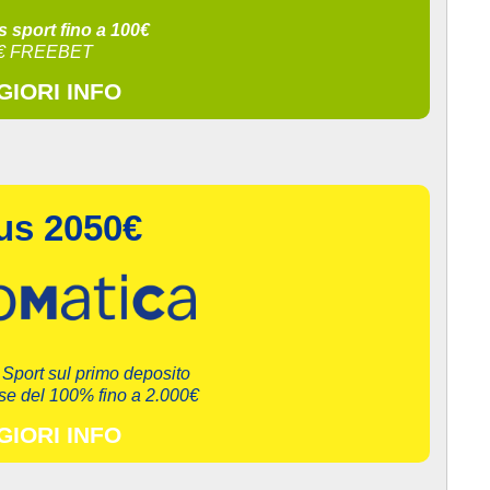
 sport fino a 100€
5€ FREEBET
IORI INFO
us 2050€
Sport sul primo deposito
 del 100% fino a 2.000€
IORI INFO