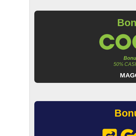
Bon
Bonus
50% CAS
MAGG
Bon