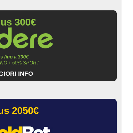
us 300€
 fino a 300€
.
INÒ + 50% SPORT
IORI INFO
us 2050€