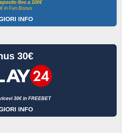
eposito fino a 100€
€ in Fun Bonus
IORI INFO
nus 30€
,
ricevi 30€ in FREEBET
IORI INFO