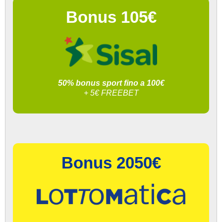
Bonus 105€
50% bonus sport fino a 100€
+ 5€ FREEBET
Bonus 2050€