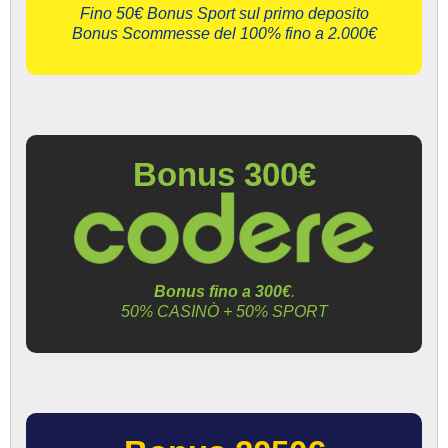
Fino 50€ Bonus Sport sul primo deposito
Bonus Scommesse del 100% fino a 2.000€
Bonus 300€
Bonus fino a 300€
.
50% CASINÒ + 50% SPORT