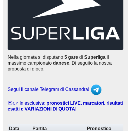
Nella giornata si disputano
5 gare
di
Superliga
il
massimo campionato
danese
. Di seguito la nostra
proposta di gioco.
Segui il canale Telegram di Cassandra!
😍👉 In esclusiva:
pronostici LIVE, marcatori, risultati
esatti e VARIAZIONI DI QUOTA!
Data
Partita
Pronostico