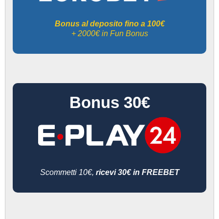
Bonus al deposito fino a 100€
+ 2000€ in Fun Bonus
Bonus 30€
Scommetti 10€,
ricevi 30€ in FREEBET