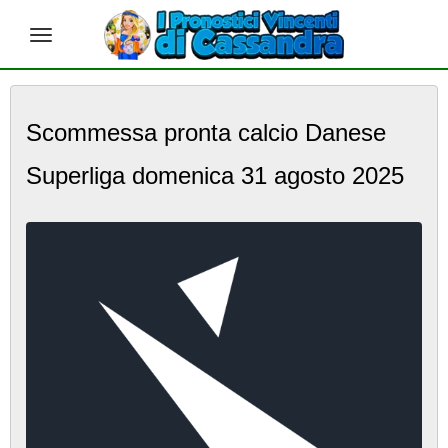
S
k
Scommessa pronta calcio Danese
i
p
Superliga domenica 31 agosto 2025
t
o
m
a
i
n
c
o
n
t
e
n
t