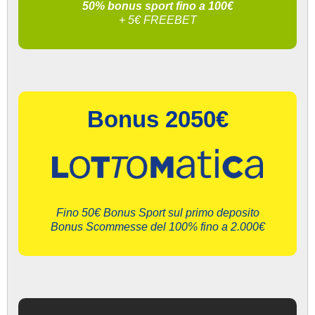
50% bonus sport fino a 100€
+ 5€ FREEBET
Bonus 2050€
Fino 50€ Bonus Sport sul primo deposito
Bonus Scommesse del 100% fino a 2.000€