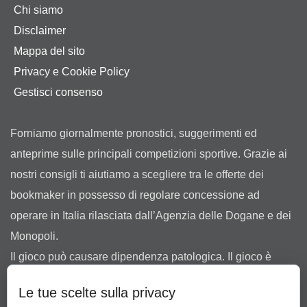
Chi siamo
Disclaimer
Mappa del sito
Privacy e Cookie Policy
Gestisci consenso
Forniamo giornalmente pronostici, suggerimenti ed
anteprime sulle principali competizioni sportive. Grazie ai
nostri consigli ti aiutiamo a scegliere tra le offerte dei
bookmaker in possesso di regolare concessione ad
operare in Italia rilasciata dall’Agenzia delle Dogane e dei
Monopoli.
Il gioco può causare dipendenza patologica. Il gioco è
vietato ai minori di 18 anni.
Gioco Responsabile
-
Le tue scelte sulla privacy
Probabilità di vincita
.