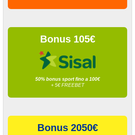
Bonus 105€
50% bonus sport fino a 100€
+ 5€ FREEBET
Bonus 2050€