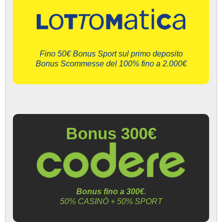
Fino 50€ Bonus Sport sul primo deposito
Bonus Scommesse del 100% fino a 2.000€
Bonus 300€
Bonus fino a 300€
.
50% CASINÒ + 50% SPORT