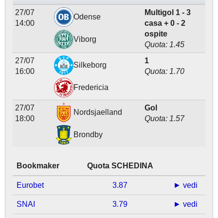
27/07
Multigol 1 - 3
Odense
14:00
casa + 0 - 2
ospite
Viborg
Quota: 1.45
27/07
1
Silkeborg
16:00
Quota: 1.70
Fredericia
27/07
Gol
Nordsjaelland
18:00
Quota: 1.57
Brondby
Bookmaker
Quota SCHEDINA
Eurobet
3.87
► vedi
SNAI
3.79
► vedi