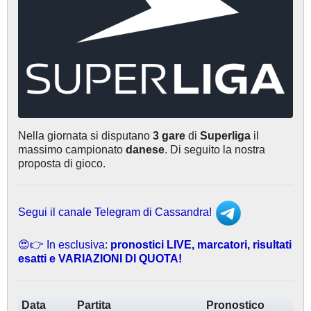
Nella giornata si disputano
3 gare
di
Superliga
il
massimo campionato
danese
. Di seguito la nostra
proposta di gioco.
Segui il canale Telegram di Cassandra!
😍👉 In esclusiva:
pronostici LIVE, marcatori, risultati
esatti e VARIAZIONI DI QUOTA!
Data
Partita
Pronostico