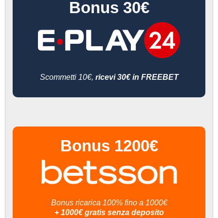
Bonus 30€
Scommetti 10€,
ricevi 30€ in FREEBET
Bonus 1200€
Bonus ricarica 100% fino a 1000€
+ 1000€ gratis senza deposito