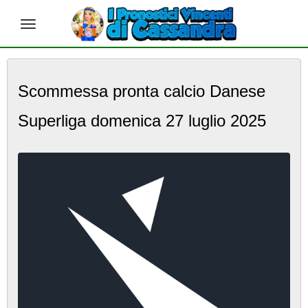
S
k
Scommessa pronta calcio Danese
i
p
Superliga domenica 27 luglio 2025
t
o
m
a
i
n
c
o
n
t
e
n
t