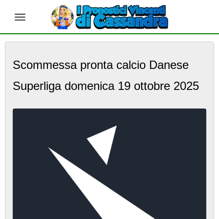
S
k
Scommessa pronta calcio Danese
i
p
Superliga domenica 19 ottobre 2025
t
o
m
a
i
n
c
o
n
t
e
n
t