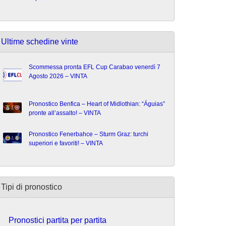
Ultime schedine vinte
Scommessa pronta EFL Cup Carabao venerdì 7
Agosto 2026 – VINTA
Pronostico Benfica – Heart of Midlothian: “Águias”
pronte all’assalto! – VINTA
Pronostico Fenerbahce – Sturm Graz: turchi
superiori e favoriti! – VINTA
Tipi di pronostico
Pronostici partita per partita