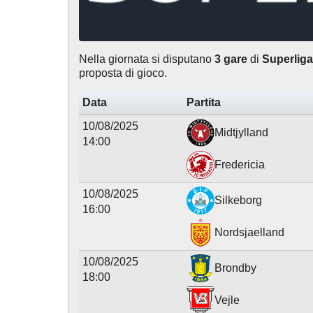
Nella giornata si disputano
3 gare
di
Superliga
proposta di gioco.
Data
Partita
10/08/2025
Midtjylland
14:00
Fredericia
10/08/2025
Silkeborg
16:00
Nordsjaelland
10/08/2025
Brondby
18:00
Vejle