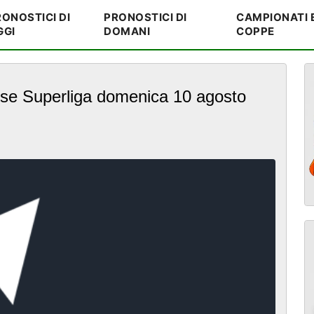
ONOSTICI DI
PRONOSTICI DI
CAMPIONATI 
GGI
DOMANI
COPPE
se Superliga domenica 10 agosto