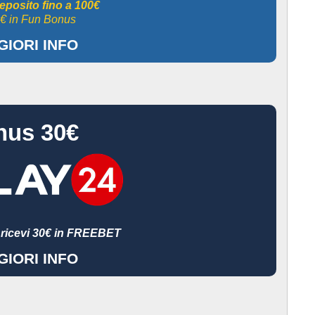
eposito fino a 100€
€ in Fun Bonus
IORI INFO
nus 30€
,
ricevi 30€ in FREEBET
IORI INFO