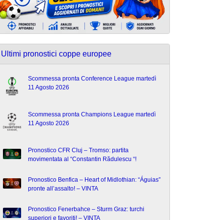
Ultimi pronostici coppe europee
Scommessa pronta Conference League martedì
11 Agosto 2026
Scommessa pronta Champions League martedì
11 Agosto 2026
Pronostico CFR Cluj – Tromso: partita
movimentata al “Constantin Rădulescu “!
Pronostico Benfica – Heart of Midlothian: “Águias”
pronte all’assalto! – VINTA
Pronostico Fenerbahce – Sturm Graz: turchi
superiori e favoriti! – VINTA