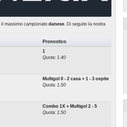
il massimo campionato
danese
. Di seguito la nostra
Pronostico
1
Quota: 1.40
Multigol 0 - 2 casa + 1 - 3 ospite
Quota: 1.50
Combo 1X + Multigol 2 - 5
Quota: 1.50