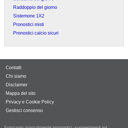
Raddoppio del giorno
Sistemone 1X2
Pronostici misti
Pronostici calcio sicuri
Contatti
Chi siamo
Disclaimer
Mappa del sito
Privacy e Cookie Policy
Gestisci consenso
Forniamo giornalmente pronostici, suggerimenti ed