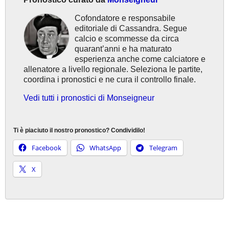
Cofondatore e responsabile
editoriale di Cassandra. Segue
calcio e scommesse da circa
quarant’anni e ha maturato
esperienza anche come calciatore e
allenatore a livello regionale. Seleziona le partite,
coordina i pronostici e ne cura il controllo finale.
Vedi tutti i pronostici di Monseigneur
Ti è piaciuto il nostro pronostico? Condividilo!
Facebook
WhatsApp
Telegram
X