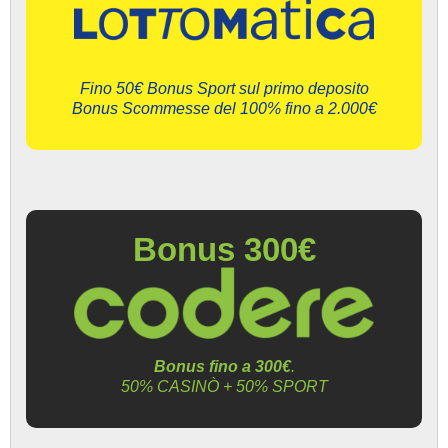
Fino 50€ Bonus Sport sul primo deposito
Bonus Scommesse del 100% fino a 2.000€
Bonus 300€
Bonus fino a 300€
.
50% CASINÒ + 50% SPORT