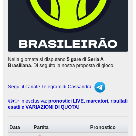
Nella giornata si disputano
5 gare
di
Seria A
Brasiliana
. Di seguito la nostra proposta di gioco.
Segui il canale Telegram di Cassandra!
😍👉 In esclusiva:
pronostici LIVE, marcatori, risultati
esatti e VARIAZIONI DI QUOTA!
Data
Partita
Pronostico