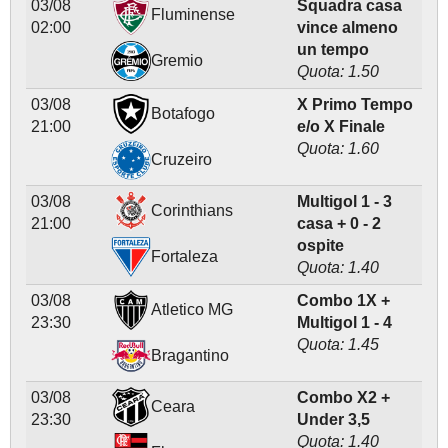
03/08
Squadra casa
Fluminense
02:00
vince almeno
un tempo
Gremio
Quota: 1.50
03/08
X Primo Tempo
Botafogo
21:00
e/o X Finale
Quota: 1.60
Cruzeiro
03/08
Multigol 1 - 3
Corinthians
21:00
casa + 0 - 2
ospite
Fortaleza
Quota: 1.40
03/08
Combo 1X +
Atletico MG
23:30
Multigol 1 - 4
Quota: 1.45
Bragantino
03/08
Combo X2 +
Ceara
23:30
Under 3,5
Quota: 1.40