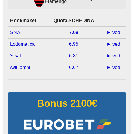
Flamengo
Bookmaker
Quota SCHEDINA
SNAI
7.09
► vedi
Lottomatica
6.95
► vedi
Sisal
6.81
► vedi
/williamhill
6.67
► vedi
Bonus 2100€