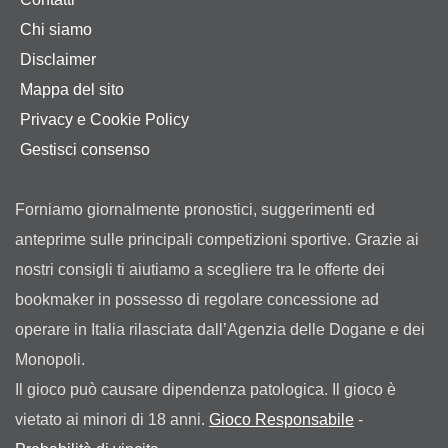
Chi siamo
Disclaimer
Mappa del sito
Privacy e Cookie Policy
Gestisci consenso
Forniamo giornalmente pronostici, suggerimenti ed
anteprime sulle principali competizioni sportive. Grazie ai
nostri consigli ti aiutiamo a scegliere tra le offerte dei
bookmaker in possesso di regolare concessione ad
operare in Italia rilasciata dall’Agenzia delle Dogane e dei
Monopoli.
Il gioco può causare dipendenza patologica. Il gioco è
vietato ai minori di 18 anni.
Gioco Responsabile
-