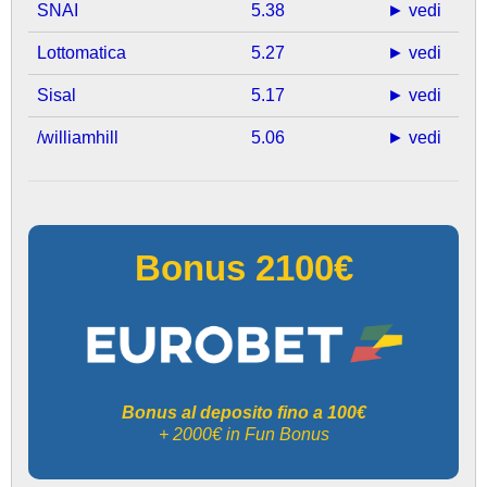
SNAI
5.38
► vedi
Lottomatica
5.27
► vedi
Sisal
5.17
► vedi
/williamhill
5.06
► vedi
Bonus 2100€
Bonus al deposito fino a 100€
+ 2000€ in Fun Bonus