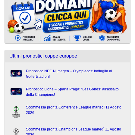
Ultimi pronostici coppe europee
Pronostico NEC Nijmegen – Olympiacos: battaglia al
Goffertstadion!
Pronostico Lione – Sparta Praga: “Les Gones” all’assalto
della Champions!
Scommessa pronta Conference League martedì 11 Agosto
2026
Scommessa pronta Champions League martedì 11 Agosto
2026