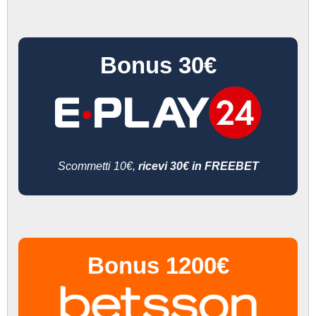
Bonus 30€
Scommetti 10€,
ricevi 30€ in FREEBET
Bonus 1200€