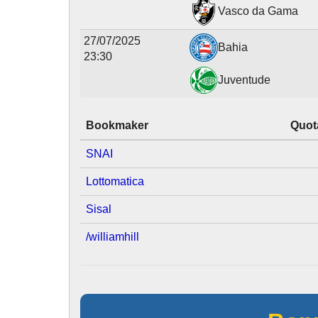
Vasco da Gama
27/07/2025
Bahia
23:30
Juventude
Bookmaker
Quot
SNAI
Lottomatica
Sisal
/williamhill