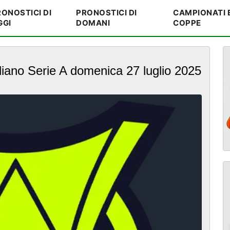
ONOSTICI DI
PRONOSTICI DI
CAMPIONATI 
GGI
DOMANI
COPPE
iano Serie A domenica 27 luglio 2025