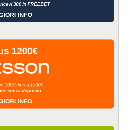
,
ricevi 30€ in FREEBET
IORI INFO
us 1200€
ca 100% fino a 1000€
atis senza deposito
IORI INFO