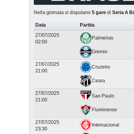
Nella giornata si disputano
5
gare
di
Seria A B
Data
Partita
27/07/2025
Palmeiras
02:00
Gremio
27/07/2025
Cruzeiro
21:00
Ceara
27/07/2025
Sao Paulo
21:00
Fluminense
27/07/2025
Internacional
23:30