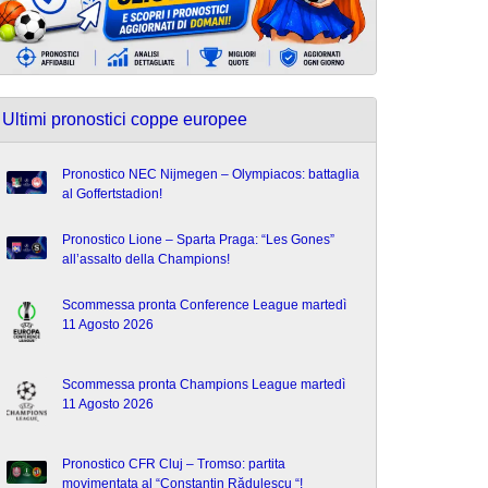
Ultimi pronostici coppe europee
Pronostico NEC Nijmegen – Olympiacos: battaglia
al Goffertstadion!
Pronostico Lione – Sparta Praga: “Les Gones”
all’assalto della Champions!
Scommessa pronta Conference League martedì
11 Agosto 2026
Scommessa pronta Champions League martedì
11 Agosto 2026
Pronostico CFR Cluj – Tromso: partita
movimentata al “Constantin Rădulescu “!