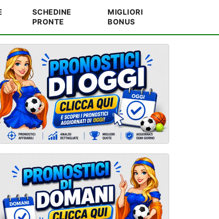
E
SCHEDINE
MIGLIORI
PRONTE
BONUS