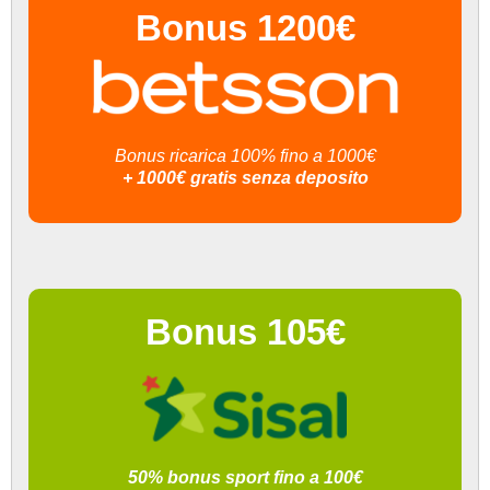
Bonus 1200€
Bonus ricarica 100% fino a 1000€
+ 1000€ gratis senza deposito
Bonus 105€
50% bonus sport fino a 100€