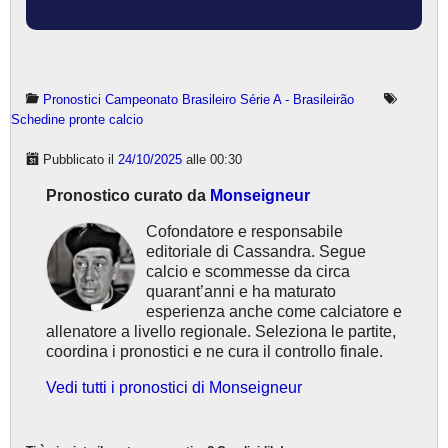
Pronostici Campeonato Brasileiro Série A - Brasileirão
Schedine pronte calcio
Pubblicato il
24/10/2025
alle 00:30
Pronostico curato da
Monseigneur
Cofondatore e responsabile
editoriale di Cassandra. Segue
calcio e scommesse da circa
quarant’anni e ha maturato
esperienza anche come calciatore e
allenatore a livello regionale. Seleziona le partite,
coordina i pronostici e ne cura il controllo finale.
Vedi tutti i pronostici di Monseigneur