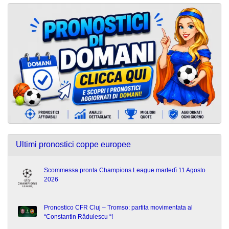
Ultimi pronostici coppe europee
Scommessa pronta Champions League martedì 11 Agosto
2026
Pronostico CFR Cluj – Tromso: partita movimentata al
“Constantin Rădulescu “!