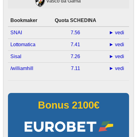
Vasco da Gama
Bookmaker
Quota SCHEDINA
SNAI
7.56
► vedi
Lottomatica
7.41
► vedi
Sisal
7.26
► vedi
/williamhill
7.11
► vedi
Bonus 2100€