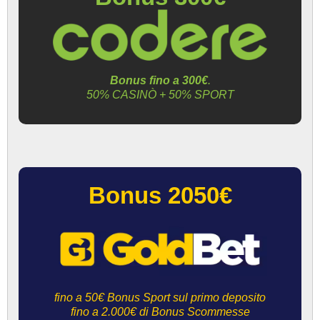
Bonus fino a 300€
.
50% CASINÒ + 50% SPORT
Bonus 2050€
fino a 50€ Bonus Sport sul primo deposito
fino a 2.000€ di Bonus Scommesse