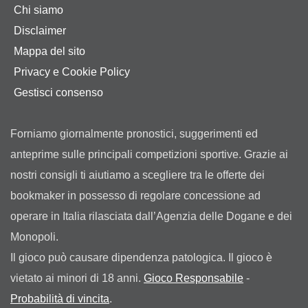
Chi siamo
Disclaimer
Mappa del sito
Privacy e Cookie Policy
Gestisci consenso
Forniamo giornalmente pronostici, suggerimenti ed
anteprime sulle principali competizioni sportive. Grazie ai
nostri consigli ti aiutiamo a scegliere tra le offerte dei
bookmaker in possesso di regolare concessione ad
operare in Italia rilasciata dall’Agenzia delle Dogane e dei
Monopoli.
Il gioco può causare dipendenza patologica. Il gioco è
vietato ai minori di 18 anni.
Gioco Responsabile
-
Probabilità di vincita
.