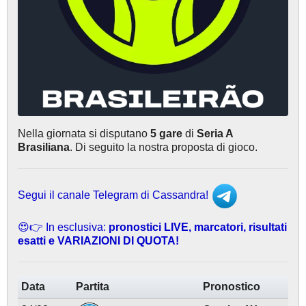
Nella giornata si disputano
5 gare
di
Seria A
Brasiliana
. Di seguito la nostra proposta di gioco.
Segui il canale Telegram di Cassandra!
😍👉 In esclusiva:
pronostici LIVE, marcatori, risultati
esatti e VARIAZIONI DI QUOTA!
Data
Partita
Pronostico