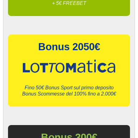
+ 5€ FREEBET
Bonus 2050€
Fino 50€ Bonus Sport sul primo deposito
Bonus Scommesse del 100% fino a 2.000€
Bonus 300€