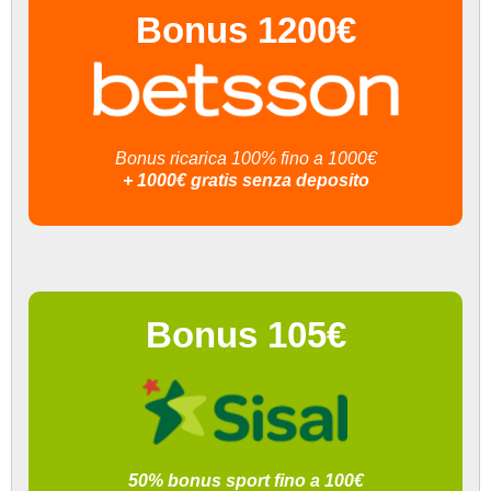
Bonus 1200€
Bonus ricarica 100% fino a 1000€
+ 1000€ gratis senza deposito
Bonus 105€
50% bonus sport fino a 100€