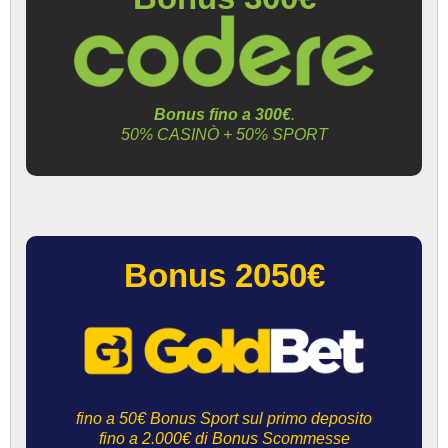
Bonus fino a 300€
.
50% CASINÒ + 50% SPORT
Bonus 2050€
fino a 50€ Bonus Sport sul primo deposito
fino a 2.000€ di Bonus Scommesse